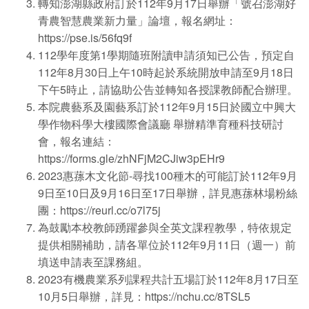
轉知澎湖縣政府訂於112年9月17日舉辦「號召澎湖好
青農智慧農業新力量」論壇，報名網址：
https://pse.is/56fq9f
112學年度第1學期隨班附讀申請須知已公告，預定自
112年8月30日上午10時起於系統開放申請至9月18日
下午5時止，請協助公告並轉知各授課教師配合辦理。
本院農藝系及園藝系訂於112年9月15日於國立中興大
學作物科學大樓國際會議廳 舉辦精準育種科技研討
會，報名連結：
https://forms.gle/zhNFjM2CJiw3pEHr9
2023惠蓀木文化節-尋找100種木的可能訂於112年9月
9日至10日及9月16日至17日舉辦，詳見惠蓀林場粉絲
團：
https://reurl.cc/o7l75j
為鼓勵本校教師踴躍參與全英文課程教學，特依規定
提供相關補助，請各單位於112年9月11日（週一）前
填送申請表至課務組。
2023有機農業系列課程共計五場訂於112年8月17日至
10月5日舉辦，詳見：
https://nchu.cc/8TSL5