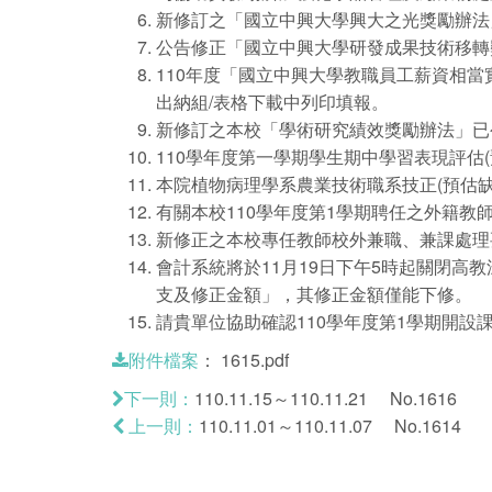
新修訂之「國立中興大學興大之光獎勵辦法
公告修正「國立中興大學研發成果技術移轉
110年度「國立中興大學教職員工薪資相當
出納組/表格下載中列印填報。
新修訂之本校「學術研究績效獎勵辦法」已
110學年度第一學期學生期中學習表現評估(
本院植物病理學系農業技術職系技正(預估缺)
有關本校110學年度第1學期聘任之外籍教
新修正之本校專任教師校外兼職、兼課處理
會計系統將於11月19日下午5時起關閉高教
支及修正金額」，其修正金額僅能下修。
請貴單位協助確認110學年度第1學期開設課
：
1615.pdf
附件檔案
110.11.15～110.11.21 No.1616
下一則：
110.11.01～110.11.07 No.1614
上一則：