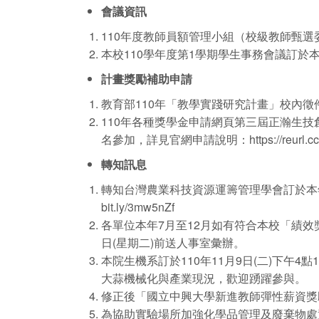
會議資訊
110年度教師員額管理小組（校級教師甄選委
本校110學年度第1學期學生事務會議訂於本(1
計畫獎勵補助申請
教育部110年「教學實踐研究計畫」校內徵件於
110年各種獎學金申請網頁第三屆正瀚生技
名參加，詳見官網申請說明：
https://reurl
轉知訊息
轉知台灣農業科技資源運籌管理學會訂於本年
bit.ly/3mw5nZf
各單位本年7月至12月如有符合本校「績效
日(星期二)前送人事室彙辦。
本院生機系訂於110年11月9日(二)下午
大蒜機械化與產業現況，歡迎踴躍參與。
修正後「國立中興大學新進教師彈性薪資獎
為協助實驗場所加強化學品管理及廢棄物處置，特