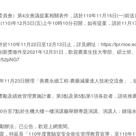
員會）第4次會議提案相關表件，請於110年11月15日(一)前
10)年12月3日(五)上午10時10分召開，如有提案，請於11月
110年11月22日至12月13日止，詳見網址：
https://tpr.moe.
創新獎徵件至2021年12月31日，歡迎農業生技大學部、碩士班
.cc/52pNG7
11月23日辦理「善農永續工程-農藥減量達人技術交流會」，欲
獎勵及績效管理實施計畫」第3點及第5點第1項各款者，請依推薦表
4點10分至7點於生機大樓一樓演講廳舉辦專題演講。演講人：鍾瑞
勵辦法」已公告，歡迎上網查閱。
延長「110年度實驗室安全衛生管理教育宣導」至110年11月30日