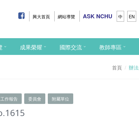
ASK NCHU
興大首頁
網站導覽
中
EN
覽
成果榮耀
國際交流
教師專區
首頁
辦法
工作報告
委員會
附屬單位
o.1615