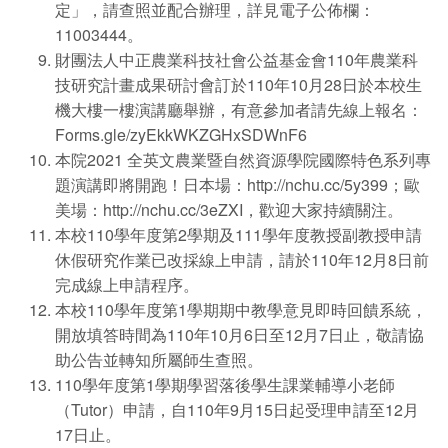
定」，請查照並配合辦理，詳見電子公佈欄：
11003444。
財團法人中正農業科技社會公益基金會110年農業科
技研究計畫成果研討會訂於110年10月28日於本校生
機大樓一樓演講廳舉辦，有意參加者請先線上報名：
Forms.gle/zyEkkWKZGHxSDWnF6
本院2021 全英文農業暨自然資源學院國際特色系列專
題演講即將開跑！日本場：
http://nchu.cc/5y399
；歐
美場：
http://nchu.cc/3eZXI
，歡迎大家持續關注。
本校110學年度第2學期及111學年度教授副教授申請
休假研究作業已改採線上申請，請於110年12月8日前
完成線上申請程序。
本校110學年度第1學期期中教學意見即時回饋系統，
開放填答時間為110年10月6日至12月7日止，敬請協
助公告並轉知所屬師生查照。
110學年度第1學期學習落後學生課業輔導小老師
（Tutor）申請，自110年9月15日起受理申請至12月
17日止。