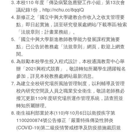
本校110 年度「傳染病緊急應變工作小組」第13次會
議紀錄1份，
http://nchu.cc/8qqiQ
新修正之「國立中興大學建教合作收入之收支管理要
點」即日起實施，請至研究發展處網站/下載專區/檢索
「法規章則：計畫業務組」。
「國立中興大學新進教師教學能力發展課程實施要
點」已公告於教務處「法規章則」網頁，歡迎上網查
閱。
為鼓勵本校學生投入程式設計，本校通識教育中心舉
辦「2021興程式競賽」，敬請轉知所屬學生踴躍報名
參加，詳見本校教務處網站最新消息。
為建立全校研究場所風險管理制度，以利輔導及管理
校內研究空間及人員之職業安全衛生，敬請老師務必
撥冗更新110年度研究場所運作管理系統，請查照並
轉知所屬辦理。
衛生福利部業於本(110)年10月6日以衛授疾字第
1100200874號公告修正「嚴重特殊傳染性肺炎
(COVID-19)第二級疫情警戒標準及防疫措施裁罰規