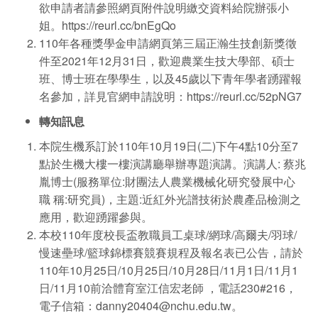
欲申請者請參照網頁附件說明繳交資料給院辦張小
姐。
https://reurl.cc/bnEgQo
110年各種獎學金申請網頁第三屆正瀚生技創新獎徵
件至2021年12月31日，歡迎農業生技大學部、碩士
班、博士班在學學生，以及45歲以下青年學者踴躍報
名參加，詳見官網申請說明：
https://reurl.cc/52pNG7
轉知訊息
本院生機系訂於110年10月19日(二)下午4點10分至7
點於生機大樓一樓演講廳舉辦專題演講。演講人: 蔡兆
胤博士(服務單位:財團法人農業機械化研究發展中心
職 稱:研究員)，主題:近紅外光譜技術於農產品檢測之
應用，歡迎踴躍參與。
本校110年度校長盃教職員工桌球/網球/高爾夫/羽球/
慢速壘球/籃球錦標賽競賽規程及報名表已公告，請於
110年10月25日/10月25日/10月28日/11月1日/11月1
日/11月10前洽體育室江信宏老師 ，電話230#216，
電子信箱：
danny20404@nchu.edu.tw
。