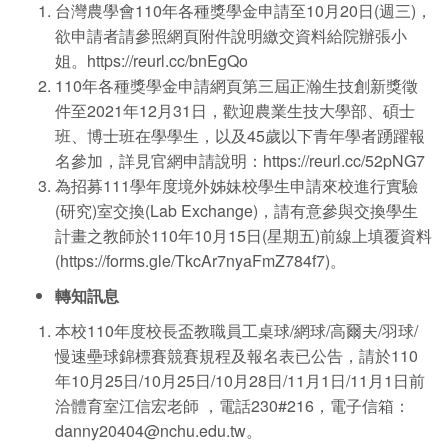
台灣農學會110年各種獎學金申請至10月20日(週三)，
欲申請者請參照網頁附件說明繳交資料給院辦張小
姐。
https://reurl.cc/bnEgQo
110年各種獎學金申請網頁第三屆正瀚生技創新獎徵
件至2021年12月31日，歡迎農業生技大學部、碩士
班、博士班在學學生，以及45歲以下青年學者踴躍報
名參加，詳見官網申請說明：
https://reurl.cc/52pNG7
為招募111學年度境外姊妹校學生申請來校進行實驗
(研究)室交換(Lab Exchange)，請有意參與交換學生
計畫之教師於110年10月15日(星期五)前線上填覆資料
(
https://forms.gle/TkcAr7nyaFmZ784f7
)。
轉知訊息
本校110年度校長盃教職員工桌球/網球/高爾夫/羽球/
慢速壘球錦標賽競賽規程及報名表已公告，請於110
年10月25日/10月25日/10月28日/11月1日/11月1日前
洽體育室江信宏老師 ，電話230#216，電子信箱：
danny20404@nchu.edu.tw
。