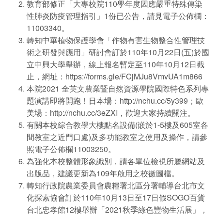
教育部修正「大專校院110學年度因應嚴重特殊傳染
性肺炎防疫管理指引」1份已公告，請見電子公佈欄：
11003340。
轉知中華植物保護學會「作物有害生物整合性管理技
術之研發與應用」研討會訂於110年10月22日(五)於國
立中興大學舉辦，線上報名暫定至110年10月12日截
止，網址：
https://forms.gle/FCjMJu8VmvUA1m866
本院2021 全英文農業暨自然資源學院國際特色系列專
題演講即將開跑！日本場：
http://nchu.cc/5y399
；歐
美場：
http://nchu.cc/3eZXI
，歡迎大家持續關注。
有關本校綜合教學大樓點名設備(嵌於1-5樓及605室各
間教室之近門口處)及多功能教室之使用及操作，請參
照電子公佈欄11003250。
為強化本校整體形象識別，請各單位檢視所屬網站及
出版品，建議更新為109年啟用之校徽圖檔。
轉知行政院農業委員會農糧署北區分署輔導台北市文
化探索協會訂於110年10月13日至17日假SOGO百貨
台北忠孝館12樓舉辦「2021秋季綠色豐物生活展」，