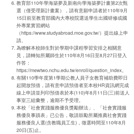
教育部110年學海築夢及新南向學海築夢計畫第2次甄
選（僅受理新計畫案），請有意願申請者於110年9月
15日前至教育部國內大專校院選送學生出國研修或國
外專業實習網站
（https://www.studyabroad.moe.gov.tw/）提出線上申
請。
為瞭解本校師生對於學期中課程學習安排之相關意
見，請轉知所屬師生於110年8月16日至8月27日登入
作答：
https://mewtwo.nchu.edu.tw/enroll/question_index
。
有關110學年度第1學期公教人員子女教育補助費即日
起開放預借，請有意申請預借者至本校HR資訊網完成
線上申請並列印預借表於本(110)年8月11日(三)前送人
事室三組彙整，逾期不予受理。
本校「社會實踐服務優良獎勵辦法」、「社會實踐服
務優良事蹟表」已公告，敬請鼓勵所屬推薦社會實踐
服務優良人選(含教職員工生)，徵選時間至110年8月
20日(五)止。