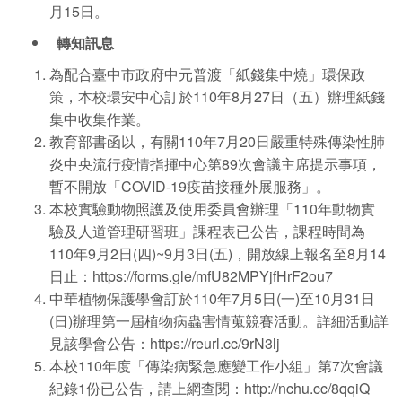
月15日。
轉知訊息
為配合臺中市政府中元普渡「紙錢集中燒」環保政
策，本校環安中心訂於110年8月27日（五）辦理紙錢
集中收集作業。
教育部書函以，有關110年7月20日嚴重特殊傳染性肺
炎中央流行疫情指揮中心第89次會議主席提示事項，
暫不開放「COVID-19疫苗接種外展服務」。
本校實驗動物照護及使用委員會辦理「110年動物實
驗及人道管理研習班」課程表已公告，課程時間為
110年9月2日(四)~9月3日(五)，開放線上報名至8月14
日止：
https://forms.gle/mfU82MPYjfHrF2ou7
中華植物保護學會訂於110年7月5日(一)至10月31日
(日)辦理第一屆植物病蟲害情蒐競賽活動。詳細活動詳
見該學會公告：
https://reurl.cc/9rN3lj
本校110年度「傳染病緊急應變工作小組」第7次會議
紀錄1份已公告，請上網查閱：
http://nchu.cc/8qqiQ