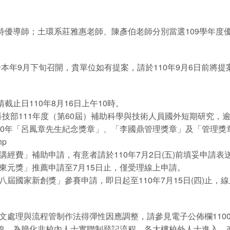
特優導師；土環系莊雅惠老師、陳彥伯老師分別當選109學年度
於本年9月下旬召開，貴單位如有提案，請於110年9月6日前將
截止日110年8月16日上午10時。
請科技部111年度（第60屆）補助科學與技術人員國外短期研究，
10年「呂鳳章先生紀念獎章」、「李國鼎管理獎章」及「管理獎
hp
經費」補助申請，有意者請於110年7月2日(五)前填妥申請表
東元獎」推薦申請至7月15日止，僅受理線上申請。
屆國家新創獎」參賽申請，即日起至110年7月15日(四)止，
處理與流程管制作法得彈性因應調整，請參見電子公佈欄11002
線，為簡化非校內人士實聯制登記流程，各大樓校外人士進入，改採