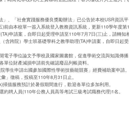
辦法」、「社會實踐服務優良獎勵辦法」已公告於本校USR資訊平
(五)前由本校單一簽入系統登入教務資訊系統，更新110學年度
(TA)申請案，自即日起受理申請至110年7月7日(三)止，請轉
級（含跨院）學士班基礎學科之教學助理(TA)申請案，自即日起受
開電子學位論文予學校及國家圖書館，促進學術交流與知識傳播
各單位財產減損申請前先確認廢品列帳資料。
學校院學生申請出國參加國際性學術技藝能競賽」經費補助案申請
彙」徵稿，投稿至110年8月31日止。
 link)掃描服務預計於暑假期間進行，歡迎各單位多加利用。
約聘人員(110年公務人員高等考試三級考試職務代理)1名。