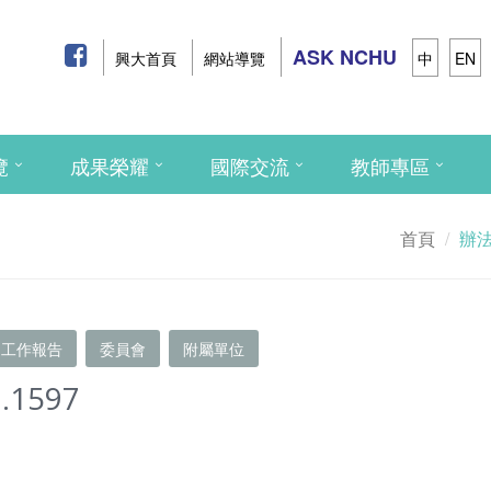
ASK NCHU
興大首頁
網站導覽
中
EN
覽
成果榮耀
國際交流
教師專區
首頁
辦
工作報告
委員會
附屬單位
.1597