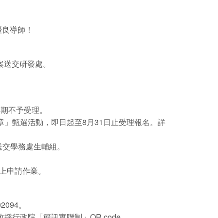
優良導師！
提案送交研發處。
逾期不予受理。
章」甄選活動，即日起至8月31日止受理報名。詳
送交學務處生輔組。
線上申請作業。
094。
行政院「簡訊實聯制」QR code。