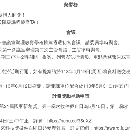
榮譽榜
度興人師獎！
校院級課程優良TA！
會議
院第一會議室辦理教育學程推薦遴選初審會議，請委員準時與會。
於本院第一會議室辦理第二次主管會議，主管準時與會。
5日(星期三)下午2時召開，提案、列管案執行情形、重點業務報告
將於近期召開，如有提案請於113年4月19日(周五)將資料送
113年6月12日召開，請開課單位配合於113年5月31日(週
計畫獎勵補助申請
21屆國家新創獎」第一梯次收件截止日為5月15日，第二梯次
午止，詳見：https://nchu.cc/35uXZ
件自即日起受理報名，詳見官網：https://award.futuretech