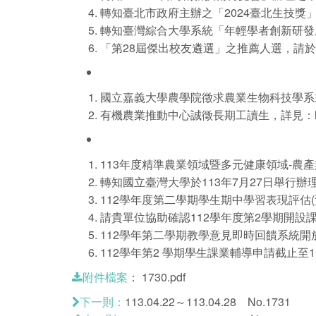
轉知臺北市政府主辦之「2024臺北生技獎」即日起至
轉知臺灣綜合大學系統「年輕學者創新研發成果選拔
「第28屆傑出校友遴選」之推薦人選，請於113
國立嘉義大學農學院徵求農業生物科技學系主
有機農業推動中心誠徵長期工讀生，詳見：https:/
113年度精準農業領域暨多元健康領域-農產業實習申
轉知國立臺灣大學於113年7月27日舉行辦理「2024 
112學年度第二學期學生期中學習表現評估
請貴單位協助確認112學年度第2學期開設
112學年第二學期教學意見即時回饋系統開放時間為1
112學年第2 學期學生課業輔導申請截止至1
：
1730.pdf
附件檔案
113.04.22～113.04.28 No.1731
下一則：