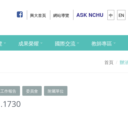
ASK NCHU
興大首頁
網站導覽
中
EN
覽
成果榮耀
國際交流
教師專區
首頁
辦
工作報告
委員會
附屬單位
.1730