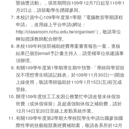
暨抽獎活動」，填答期間自109年12月7日起至110年1
月2日止，請鼓勵學生踴躍參與。
本校計資中心109學年度第1學期『電腦教室學期課程
申請』，改用線上平台申請(網址：
http://classroom.nchu.edu.tw/organiser/ )，敬請單位
轉知授課教師配合辦理。
本校109年科技部補助經費專案審查報告一案，查核
結果已個別email予計畫主持人，請受稽單位依建議事
項辦理。
有關109學年度第1學期導生期中預警-「導師與學習狀
況不理想導生晤談記錄表」於109年11月30日(一)開放
上線使用，敬請導師協助於110年1月15日(五)前完成
登錄。
辦理109年度技工工友因公務繁忙申請改發未休假加
班費（或休假保留）及超過強制休假之補助費，請於
12月14日至20日至線上差勤系統作業。
有關109學年度第2學期大學校院學生申請出國參加國
際性學術技藝能競賽經費補助案，敬請各系所於12月