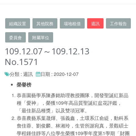
組織設置
其他院務
場地租借
週訊
工作報告
委員會
附屬單位
109.12.07～109.12.13
No.1571
分類 : 週訊
日期 : 2020-12-07
榮譽榜
恭喜園藝學系陳彥銘助理教授團隊，開發聖誕紅新品
種「愛神」，榮獲109年高品質聖誕紅盆花評鑑，
「最佳新品種獎」以及雙項冠軍。
恭喜農藝系葉晟煇、張義鑫，土環系江俞緹，動科系
詹佳蓉、劉俊麟、林湘玲，生管所謝宛真，景觀碩士
學程鍾佳靜等八位學生榮獲109學年度第1學期「財團