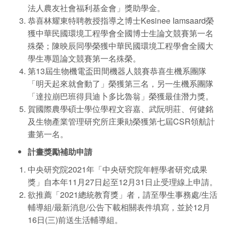
法人農友社會福利基金會」獎助學金。
恭喜林耀東特聘教授指導之博士Kesinee Iamsaard榮
獲中華民國環境工程學會全國博士生論文競賽第一名
殊榮；陳映辰同學榮獲中華民國環境工程學會全國大
學生專題論文競賽第一名殊榮。
第13屆生物機電盃田間機器人競賽恭喜生機系團隊
「明天起來就會動了」榮獲第三名，另一生機系團隊
「達拉崩巴班得貝迪卜多比魯翁」榮獲最佳潛力獎。
賀國際農學碩士學位學程文容嘉、武阮明莊、何健銘
及生物產業管理研究所庄秉勛榮獲第七屆CSR領航計
畫第一名。
計畫獎勵補助申請
中央研究院2021年「中央研究院年輕學者研究成果
獎」自本年11月27日起至12月31日止受理線上申請。
欲推薦「2021總統教育獎」者，請至學生事務處/生活
輔導組/最新消息/公告下載相關表件填寫，並於12月
16日(三)前送生活輔導組。