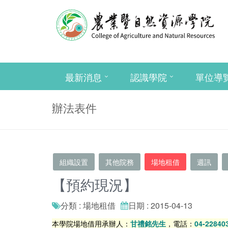
最新消息
認識學院
單位導
辦法表件
組織設置
其他院務
場地租借
週訊
【預約現況】
分類 : 場地租借
日期 : 2015-04-13
本學院場地借用承辦人：
甘禮銘先生
，電話：
04-2284