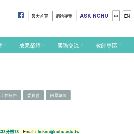
ASK NCHU
興大首頁
網站導覽
中
EN
覽
成果榮耀
國際交流
教師專區
工作報告
委員會
附屬單位
0333分機13
，Email：
lmken@nchu.edu.tw