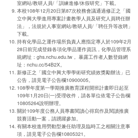
室網站/教研人員/「訓練進修/休假研究」下載。
本校108年12月20日第87次校務會議通過修正之「國
立中興大學進用專案計畫教學人員及研究人員聘任辦
法」，法規於人事室網站/教研人員/「聘任升等改聘」
下載。
持有化學品之運作場所負責人應指定專人於109年2月
28日前完成登錄各項化學品運作資訊，化學品管理系
統網址：ghs.nchu.edu.tw， 暴露工作者人數登錄網
址：nchu.cc/54B2X。
新修正之「國立中興大學學術研究績效獎勵辦法」已
公告，請見電子公告欄10900005。
108學年度第一學期推廣教育課程開班計畫即日起至
109年1月20日(一)受理收件，請各單位依電子公告欄
10805264說明辦理。
關於109年度公務人員專書閱讀心得寫作及閱讀推廣
競賽活動一案，請踴躍參加。
有關本校進用勞動型兼任助理及臨時工之相關注意事
項，請見電子公告欄10805321。