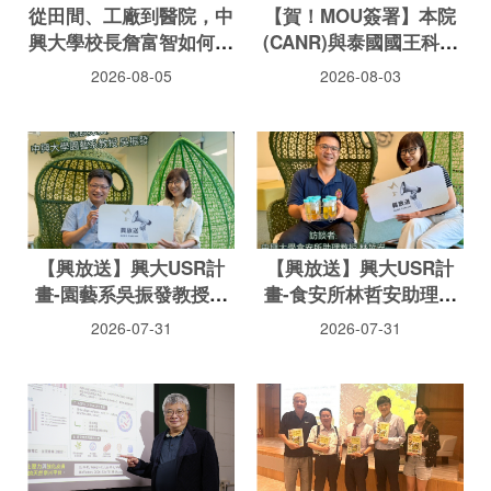
從田間、工廠到醫院，中
【賀！MOU簽署】本院
興大學校長詹富智如何用
(CANR)與泰國國王科技
AI翻轉大學教育？
大學北曼谷校區(SciEE)
2026-08-05
2026-08-03
雙邊學院續約
【興放送】興大USR計
【興放送】興大USR計
畫-園藝系吳振發教授聊
畫-食安所林哲安助理教
園藝療育
授談苯駢芘之亂
2026-07-31
2026-07-31