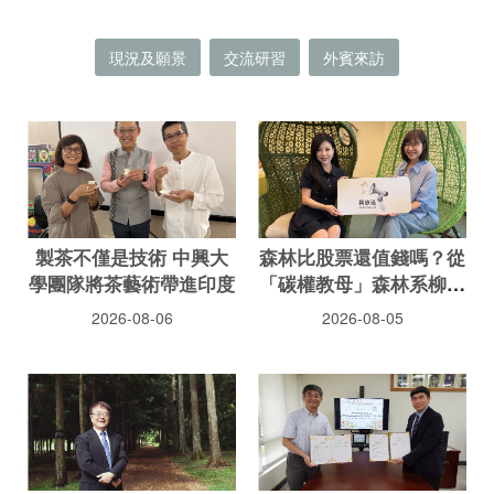
現況及願景
交流研習
外賓來訪
製茶不僅是技術 中興大
森林比股票還值錢嗎？從
學團隊將茶藝術帶進印度
「碳權教母」森林系柳婉
郁教授的視野看綠色新經
2026-08-06
2026-08-05
濟