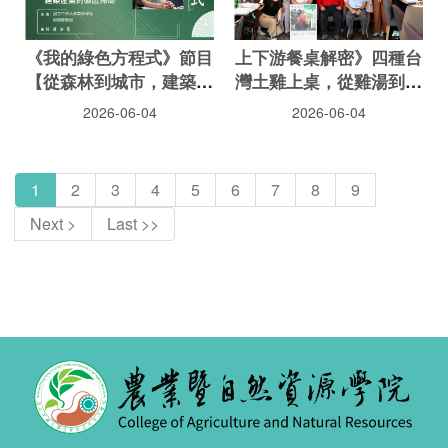
《我的綠色方程式》節目
上下游餐桌解密》四種台
【從森林到城市，建築產
灣土雞上桌，從雞湯到雞
業的碳匯佈局】
肉飯，品嚐風土密碼
2026-06-04
2026-06-04
1
2
3
4
5
6
7
8
9
Next >
Last >>