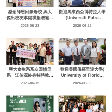
感念師恩回饋母校 興大
歡迎馬來西亞博特拉大學
傑出校友李錫祺捐贈逾千
(Universiti Putra
萬元獎助學金
Malaysia) Awis Qurni
2026-06-23
2026-06-22
Bin SAZILI院士、Mohd
Amiruddin Bin ABD
RAHMAN副教授等一行
蒞院
興大食生系系友回饋母
歡迎美國佛羅里達大學(
系 江伯源終身特聘教授
University of Florida)
捐贈百萬元成立「明鳳獎
Jeffrey K. BRECHT 榮譽
2026-06-15
2026-06-08
助學金」嘉惠學子
教授蒞院