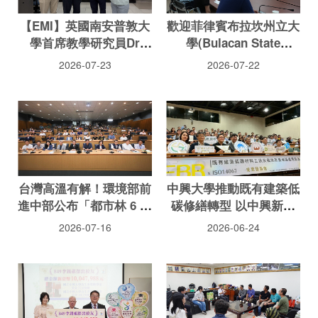
【EMI】英國南安普敦大
歡迎菲律賓布拉坎州立大
學首席教學研究員Dr
學(Bulacan State
Robert Baird辦理EMI增
University)Teody Cruz
2026-07-23
2026-07-22
能研習
San Andres校長、
Richard Y. Dela Cruz教
師兼行政助理蒞院
台灣高溫有解！環境部前
中興大學推動既有建築低
進中部公布「都市林 6 大
碳修繕轉型 以中興新村
治理重點」：導入樹保制
實證案例精進老宅延壽與
2026-07-16
2026-06-24
度、將推國土綠蔭氣候調
碳足跡評估方法
適網平台