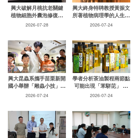
興大破解月桃抗老關鍵
興大終身特聘教授黃振文
植物細胞外囊泡修復肌
所著植物病理學的人生筆
膚、提升細胞能量
記 值得一讀的實用參考
2026-07-28
2026-07-24
書
興大昆蟲系攜手苗栗新開
學者分析茶油製程兩節點
國小舉辦「雕蟲小技」暑
可能出現「苯駢芘」 農
期科普營
試所指還與一處理有關
2026-07-24
2026-07-24