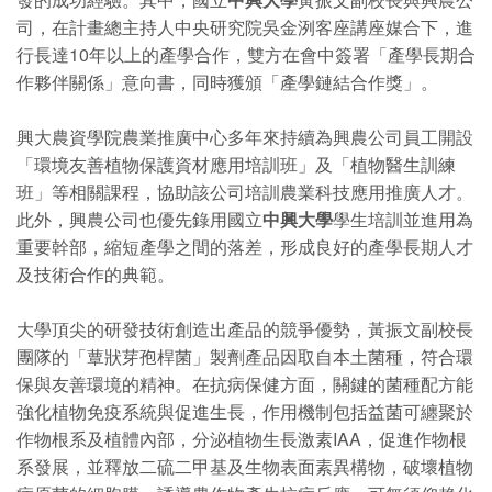
司，在計畫總主持人中央研究院吳金洌客座講座媒合下，進
行長達10年以上的產學合作，雙方在會中簽署「產學長期合
作夥伴關係」意向書，同時獲頒「產學鏈結合作獎」。
興大農資學院農業推廣中心多年來持續為興農公司員工開設
「環境友善植物保護資材應用培訓班」及「植物醫生訓練
班」等相關課程，協助該公司培訓農業科技應用推廣人才。
此外，興農公司也優先錄用國立
中興大學
學生培訓並進用為
重要幹部，縮短產學之間的落差，形成良好的產學長期人才
及技術合作的典範。
大學頂尖的研發技術創造出產品的競爭優勢，黃振文副校長
團隊的「蕈狀芽孢桿菌」製劑產品因取自本土菌種，符合環
保與友善環境的精神。在抗病保健方面，關鍵的菌種配方能
強化植物免疫系統與促進生長，作用機制包括益菌可纏聚於
作物根系及植體內部，分泌植物生長激素IAA，促進作物根
系發展，並釋放二硫二甲基及生物表面素異構物，破壞植物