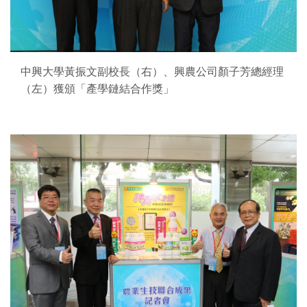
中興大學黃振文副校長（右）、興農公司顏子芳總經理
（左）獲頒「產學鏈結合作獎」