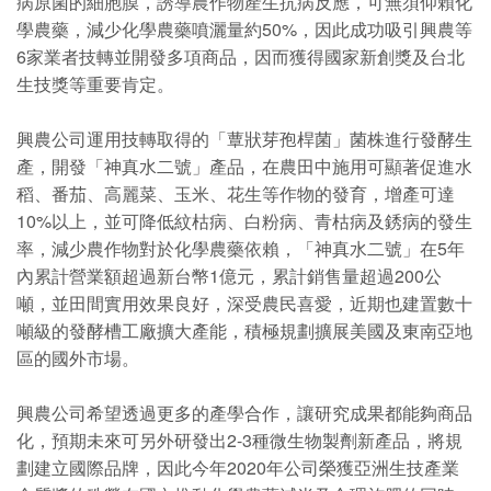
病原菌的細胞膜，誘導農作物產生抗病反應，可無須仰賴化
學農藥，減少化學農藥噴灑量約50%，因此成功吸引興農等
6家業者技轉並開發多項商品，因而獲得國家新創獎及台北
生技獎等重要肯定。
興農公司運用技轉取得的「蕈狀芽孢桿菌」菌株進行發酵生
產，開發「神真水二號」產品，在農田中施用可顯著促進水
稻、番茄、高麗菜、玉米、花生等作物的發育，增產可達
10%以上，並可降低紋枯病、白粉病、青枯病及銹病的發生
率，減少農作物對於化學農藥依賴，「神真水二號」在5年
內累計營業額超過新台幣1億元，累計銷售量超過200公
噸，並田間實用效果良好，深受農民喜愛，近期也建置數十
噸級的發酵槽工廠擴大產能，積極規劃擴展美國及東南亞地
區的國外市場。
興農公司希望透過更多的產學合作，讓研究成果都能夠商品
化，預期未來可另外研發出2-3種微生物製劑新產品，將規
劃建立國際品牌，因此今年2020年公司榮獲亞洲生技產業