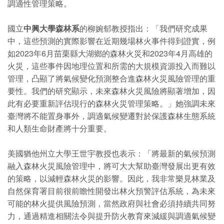
調適性管理策略。
國立
中興大學森林系
的柳婉郁教授指出：「我們研究成果
中，這些預測的實際影響在近期幾場林火事件得到證實，例
如2023年6月苗栗縣大湖鄉的森林火災和2023年4月高雄的
火災，這些事件因地理位置和所需的大規模資源投入而難以
管理，凸顯了將氣候變化預測整合進森林火災風險管理的重
要性。我們的研究顯示，未來森林火災風險將顯著增加，因
此有必要重新評估現行的森林火災管理策略。」她強調未來
臺灣將不能置身事外，調適氣候變遷對於保護森林生態系統
和人類生命財產將十分重要。
美國猶他州立大學王世宇教授也表示：「將最新的氣候預測
融入森林火災風險管理中，將可大大幫助臺灣發展出更有效
的策略，以減輕森林火災的影響。因此，我非常樂見林業及
自然保育署目前很前瞻性開發出林火預警評估系統，為未來
可能的林火提供風險預測，當然政府與社會必須持續共同努
力，通過精進相關法令與提升防火教育來減緩與調適氣候變