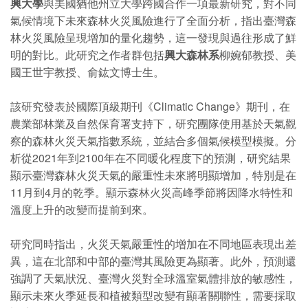
興大學
與美國猶他州立大學跨國合作一項最新研究，對不同
氣候情境下未來森林火災風險進行了全面分析，指出臺灣森
林火災風險呈現增加的量化趨勢，這一發現與過往形成了鮮
明的對比。此研究之作者群包括
興大森林系
柳婉郁教授、美
國王世宇教授、俞鈜文博士生。
該研究發表於國際頂級期刊《Climatic Change》期刊，在
農業部林業及自然保育署支持下，研究團隊使用基於天氣觀
察的森林火災天氣指數系統，並結合多個氣候模型模擬。分
析從2021年到2100年在不同暖化程度下的預測，研究結果
顯示臺灣森林火災天氣的嚴重性未來將明顯增加，特別是在
11月到4月的乾季。顯示森林火災高峰季節將因降水特性和
溫度上升的改變而提前到來。
研究同時指出，火災天氣嚴重性的增加在不同地區表現出差
異，這在北部和中部的臺灣其風險更為顯著。此外，預測還
強調了天氣狀況、臺灣火災對全球溫室氣體排放的敏感性，
顯示未來火季延長和植被類型改變有顯著關聯性，需要採取