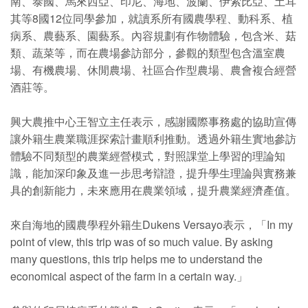
南、泰國、馬來西亞、印尼、海地、波蘭、伊索比亞、土耳
其等8國12位同學參加，就讀系所有國農學程、動科系、植
病系、農藝系、園藝系。內容規劃有作物體驗，包含米、菇
類、蔬菜等，而在農場參訪部分，參觀的類型包含溫室農
場、有機農場、休閒農場、社區合作型農場、農會複合經營
酒莊等。
興大農推中心王智立主任表示，感謝國際事務處的協助宣傳
讓外籍生農業職涯探索計畫順利推動。透過外籍生實地參訪
體驗不同類型的農業經營模式，對照課堂上學習的理論知
識，能加深印象及進一步思考辯證，提升學生理論與實務兼
具的創新能力，未來應用在農業領域，提升農業經濟產值。
來自海地的國農學程外籍生Dukens Versayo表示，「In my
point of view, this trip was of so much value. By asking
many questions, this trip helps me to understand the
economical aspect of the farm in a certain way.」