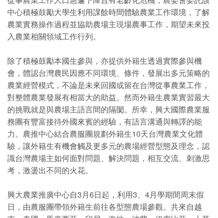
中心積極鼓勵大學生利用課餘時間體驗農業工作環境，了解
農業實務操作過程並協助農場主現場農事工作，期望未來投
入農業相關領域工作行列。
除了積極鼓勵本國生參與，亦提供外籍生透過實際參與機
會，體認台灣農民因應不同環境、條件，發展出多元策略的
農業經營模式，不論是未來回國或留在台灣從事農業工作，
對整體農業發展有相當大的助益。然而外籍生農業實習最大
的挑戰就是與農場主語言間的隔閡。所幸，興大國際農業服
務團有豐富接待外國來賓的經驗，有語言溝通與轉譯的能
力。農推中心結合農服團規劃外籍生10天台灣農業文化體
驗，讓外籍生有機會觸及更多元的農場經營型態及理念，認
識台灣農場主如何面對問題、解決問題，相互交流、刺激思
考，激盪出不同的火花。
興大農業推廣中心自3月6日起，利用3、4月學期間周末假
日，由農服團帶領外籍生前往各型態農場參觀。共來自越