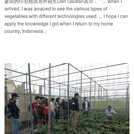
參與的印尼植病系外籍生Deri Gsutian表示，「... when I
arrived, I was amazed to see the various types of
vegetables with different technologies used. ... I hope I can
apply the knowledge I got when I return to my home
country, Indonesia.」