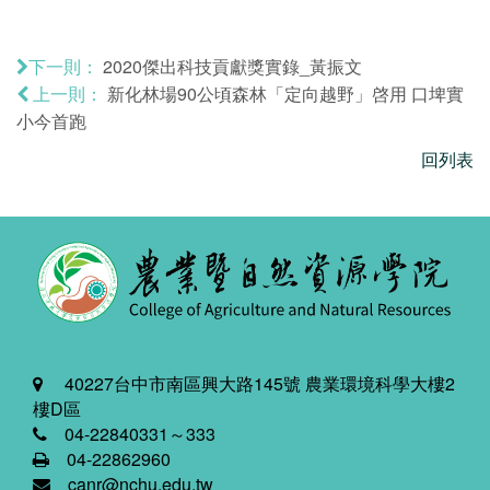
2020傑出科技貢獻獎實錄_黃振文
下一則：
新化林場90公頃森林「定向越野」啓用 口埤實
上一則：
小今首跑
回列表
40227台中市南區興大路145號 農業環境科學大樓2
樓D區
04-22840331～333
04-22862960
canr@nchu.edu.tw