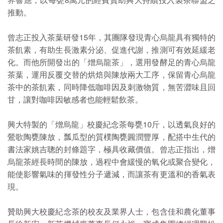
推動。
曾志正投入茶葉研發15年，其團隊發現青心烏龍具有獨特的
茶飢素，有助生長激素分泌、促進代謝，推測可有效延緩老
化。而他所開發出的「熷烏龍茶」，選用發酵足的青心烏龍
茶葉，運用反覆交替的烘焙與陳放兩大工序，保留青心烏龍
茶中的茶飢素，同時降低咖啡因及刺激物質，無苦澀味且回
甘，讓對咖啡因敏感者也能輕鬆飲茶。
興大特製的「熷烏龍」校慶紀念茶每甕10斤，以透氣良好的
鶯歌陶甕陳放，瓢瓜型的質樸陶甕圓潤豐厚，配搭中生代的
書法家姚吉聰的封條題字，極具收藏價值。曾志正指出，熷
烏龍茶經長時間的陳放，過程中會緩慢的氧化或聚合變化，
能使影響氣味的揮發性分子遞減，而讓茶有更溫和的香氣表
現。
贊助興大校慶紀念茶的校友及業界人士，包含佳和農化董事