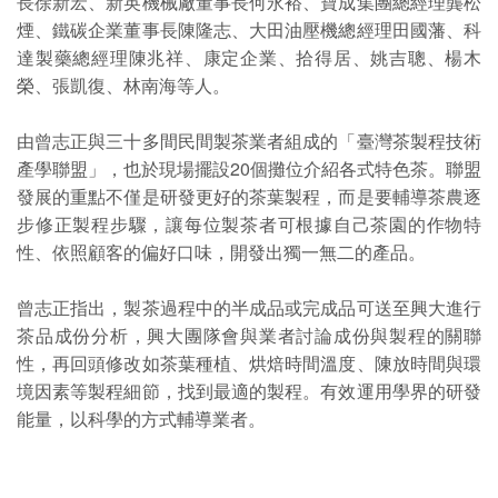
長徐新宏、新英機械廠董事長何永裕、寶成集團總經理龔松
煙、鐵碳企業董事長陳隆志、大田油壓機總經理田國藩、科
達製藥總經理陳兆祥、康定企業、拾得居、姚吉聰、楊木
榮、張凱復、林南海等人。
由曾志正與三十多間民間製茶業者組成的「臺灣茶製程技術
產學聯盟」，也於現場擺設20個攤位介紹各式特色茶。聯盟
發展的重點不僅是研發更好的茶葉製程，而是要輔導茶農逐
步修正製程步驟，讓每位製茶者可根據自己茶園的作物特
性、依照顧客的偏好口味，開發出獨一無二的產品。
曾志正指出，製茶過程中的半成品或完成品可送至興大進行
茶品成份分析，興大團隊會與業者討論成份與製程的關聯
性，再回頭修改如茶葉種植、烘焙時間溫度、陳放時間與環
境因素等製程細節，找到最適的製程。有效運用學界的研發
能量，以科學的方式輔導業者。