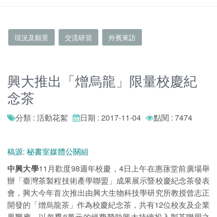
現況及願景
交流研習
外賓來訪
興大推出「熷烏龍」限量校慶紀
念茶
分類 : 活動花絮
日期 : 2017-11-04
點閱 : 7474
稿源: 秘書室媒體公關組
中興大學
11月歡度98週年校慶，4日上午在惠蓀堂前廣場舉
辦「臺灣茶製程技術產學聯盟」成果展示暨校慶紀念茶發表
會，興大今年首次推出由興大生物科技學研究所教授曾志正
開發的「熷烏龍茶」作為校慶紀念茶，共有12位校友及企業
界響應，以每甕8萬元的經費贊助興大持續投入製茶聯盟之