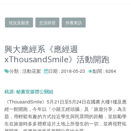
現況及願景
交流研習
外賓來訪
興大應經系《應經週
xThousandSmile》活動開跑
分類 : 活動花絮
日期 : 2018-05-23
點閱 : 6264
稿源: 秘書室媒體公關組
《ThousandSmile》5月21日至5月24日在國農大樓1樓及應
經一館開跑，今年以「小賭王經頭腦」及「旅遊分享」為主
題，用輕鬆有趣的方式拉近學生與民眾間的距離，並鼓勵學
生在旅遊時多多體察這片土地上所發生的一切，並將視野拓
展開來，也將旅遊所見所聞分享給大眾。