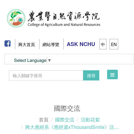
ASK NCHU
興大首頁
網站導覽
中
EN
Select Language
▼
Toggle
搜尋
navigation
國際交流
首頁
國際交流
活動花絮
興大應經系《應經週xThousandSmile》活....