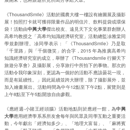
《ThousandSmile》活動於國農大樓一樓設有繪圖展及攝影
展！拍照打卡就可獲得限量作品的明信片、飲料提袋或環保
袋！活動由
中興大學
傑出校友、遠見天下文化事業群創辦人
高希均教授之「高希均知識經濟研究室」活動總監凃雅棠同
學規劃辦理。凃同學表示：「《ThousandSmile》乃是取
「千里路」與「千個微笑」的合字，2015 年為推廣高希均
知識經濟研究室的成立，舉辦了《Thousandsmile 行腳天下
旅遊分享會》及攝影展，分享旅行中所拍下的事物。那次的
活動令我印象深刻，更認為一個好的活動不應該曇花一現，
而是有延續性。」因此延續並跨大辦理，除了攝影展外，並
加入繪畫展出。活動時間為中午12點至下午2點，展覽則是
上午8點至下午5點開放自由參觀。
《應經週-小賭王經頭腦》活動地點則於應經一館，為
中興
大學
應用經濟學系系所友會每年與民眾及同學互動之重要活
動，今年獻出「經濟知多少」、「地理大富翁」、「麻將賓