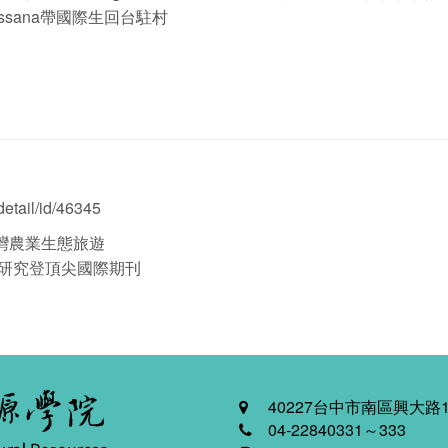
iassana帶國際生回台駐村
etail/id/46345
灣農業生態旅遊
大研究登頂尖國際期刊
40227台中市南區興大路1
04-22840331～333