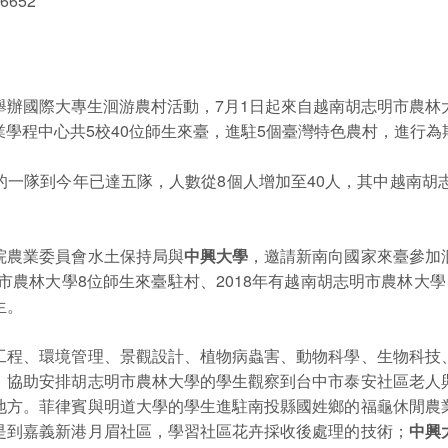
 6652
舉辦國際大專生洄游農村活動，7月1日起來自越南胡志明市農林
業學程中心共5校40位師生來臺，進駐5個臺灣特色農村，進行
一隊到今年已達五隊，人數從8個人增加至40人，其中越南胡
院農業委員會水土保持局與
中興大學
，邀請新南向國家來臺參加
明市農林大學8位師生來臺駐村、2018年有越南胡志明市農林大
生。
工程、環境管理、景觀設計、植物病蟲害、動物科學、生物科技
，協助安排胡志明市農林大學的學生觀察到台中市泰安社區老人
地方。菲律賓與明道大學的學生進駐南投縣國姓鄉的福龜休閒農
是到嘉義新港月眉社區，學習社區花卉採收後處理的技術；
中興