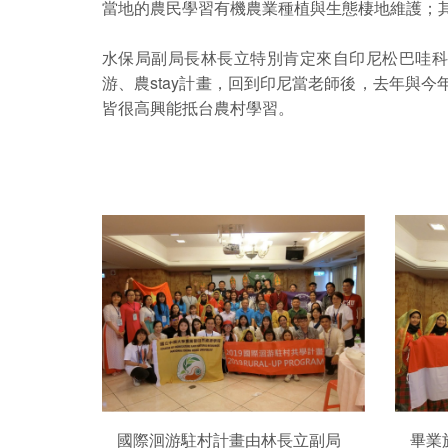
當地的農民學習有機農業種植與生態棲地維護；
水保局副局長林長立特別肯定來自印尼松巴哇科技大學的M
游、農stay計畫，回到印尼當老師後，去年與
皆很高興能抵台農村學習。
國際洄游駐村計畫由林長立副局
畢業於