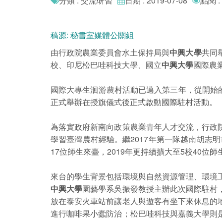
分類 : 交流研習
日期 : 2019-07-08
點閱 :
稿源: 秘書室媒體公關組
由行政院農業委員會水土保持局與
中興大學
共同
校、印尼松巴哇科技大學、國立
中興大學
國際農
國際大專生洄游農村活動已邁入第三年，從開始的
正式舉辦在授旗儀式後正式啟動國際駐村活動。
為落實政府新南向政策農業青年人才交流，行政
學習臺灣農村經驗。繼2017年第一隊越南胡志
17位師生來臺，2019年更持續擴大至5校40位師
來台的學生背景包括環境與自然資源管理、環境
中興大學
園藝學系吳振發教授主辦此次國際駐村
放在泰安火車站前讓老人與遊客有坐下來休息的
進行咖啡果小蠹防治；松巴哇科技與嘉義大學則