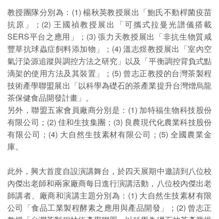
教授團隊分別為：(1) 楊秋英教授展出「鮑氏不動桿菌疫苗
抗原」；(2) 王國禎教授展出「可攜式拉曼光譜儀搭載
SERS平台之應用」；(3) 張力天教授展出「非抗生物質咸
豐草抗球蟲症飼料添加物」；(4) 溫志煜教授展出「室內空
氣汙染源追蹤與調控方法之研究」以及「平衡調控背負式點
滴架的使用方法及其裝置」；(5) 曾志正教授的台灣茶製程
技術產學聯盟展出「以科學為礎石的茶產業提升台灣熷烏龍
茶保健食品開發計畫」。
另外，聯盟五家會員廠商分別是：(1) 加特福生物科技股份
有限公司；(2) 佳和生技集團；(3) 良農現代化農業科技股份
有限公司；(4) 大自然生技素材有限公司；(5) 全國農業金
庫。
此外，興大首度自設演講舞台，於四天展期中邀請到八位校
內傑出老師和兩家廠商每日進行演講活動，八位校內傑出老
師講者、廠商和演講主題分別為：(1) 大自然生技素材有限
公司「食品工業製程酵素之應用與產品開發」；(2) 曾志正