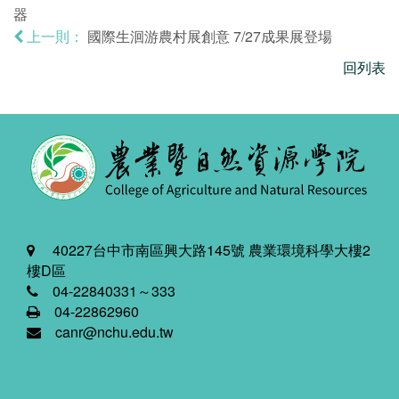
器
國際生洄游農村展創意 7/27成果展登場
上一則：
回列表
40227台中市南區興大路145號 農業環境科學大樓2
樓D區
04-22840331～333
04-22862960
canr@nchu.edu.tw