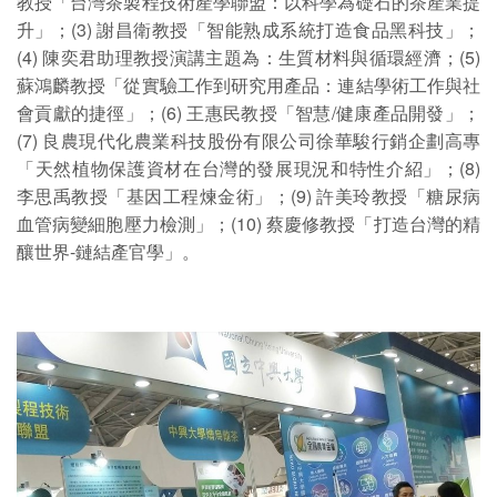
教授「台灣茶製程技術產學聯盟：以科學為礎石的茶產業提
升」；(3) 謝昌衛教授「智能熟成系統打造食品黑科技」；
(4) 陳奕君助理教授演講主題為：生質材料與循環經濟；(5)
蘇鴻麟教授「從實驗工作到研究用產品：連結學術工作與社
會貢獻的捷徑」；(6) 王惠民教授「智慧/健康產品開發」；
(7) 良農現代化農業科技股份有限公司徐華駿行銷企劃高專
「天然植物保護資材在台灣的發展現況和特性介紹」；(8)
李思禹教授「基因工程煉金術」；(9) 許美玲教授「糖尿病
血管病變細胞壓力檢測」；(10) 蔡慶修教授「打造台灣的精
釀世界-鏈結產官學」。