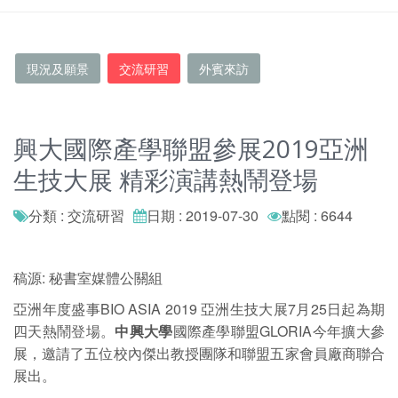
現況及願景
交流研習
外賓來訪
興大國際產學聯盟參展2019亞洲
生技大展 精彩演講熱鬧登場
分類 : 交流研習
日期 : 2019-07-30
點閱 : 6644
稿源: 秘書室媒體公關組
亞洲年度盛事BIO ASIA 2019 亞洲生技大展7月25日起為期
四天熱鬧登場。
中興大學
國際產學聯盟GLORIA今年擴大參
展，邀請了五位校內傑出教授團隊和聯盟五家會員廠商聯合
展出。