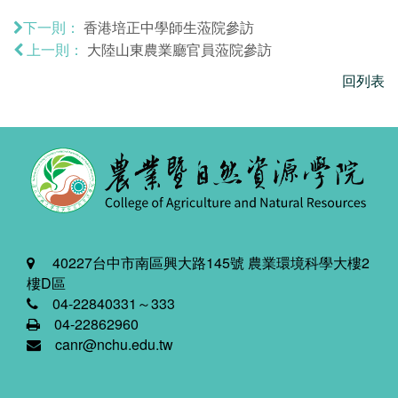
香港培正中學師生蒞院參訪
下一則：
大陸山東農業廳官員蒞院參訪
上一則：
回列表
40227台中市南區興大路145號 農業環境科學大樓2
樓D區
04-22840331～333
04-22862960
canr@nchu.edu.tw