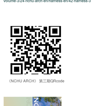
volume-3/24-nchu-arch-en/harness-en/42-harness-3
《NCHU ARCH》 第三期QRcode