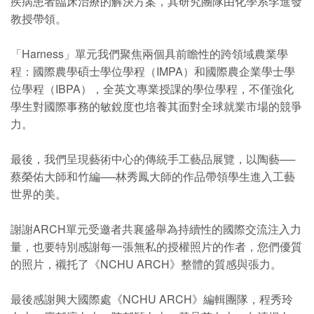
疾病患者臨床治療的解決方案，其研究團隊由化學系李進發
教授帶領。
「Harness」單元我們聚焦兩個具前瞻性的跨領域農業學
程：國際農學碩士學位學程（IMPA）和國際農企業學士學
位學程（IBPA），全英文專業授課的學位學程，不僅強化
學生對國際事務的敏銳度也培養其面對全球就業市場的競爭
力。
最後，我們呈現藝術中心的傳統手工藝品展覽，以陶藝──
蔡榮佑大師和竹編──林秀鳳大師的作品帶領學生進入工藝
世界的美。
謝謝ARCH單元受邀者共襄盛舉為持續性的國際交流注入力
量，也要特別感謝每一張無私的授權照片的作者，您們優質
的照片，襯托了《NCHU ARCH》整體的質感與張力。
最後感謝興大國際處《NCHU ARCH》編輯團隊，程秀玲