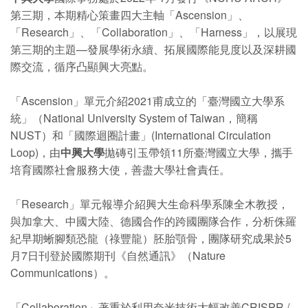
第三期，本期精心策畫四大主軸「Ascension」、
「Research」、「Collaboration」、「Harness」，以展現
第三期的主題—發展學術永續、拓展國際能見度以及深耕國
際交流，循序凸顯興大亮點。
「Ascension」單元介紹2021甫成立的「臺灣國立大學系
統」（National University System of Taiwan，簡稱
NUST）和「國際迴圈計畫」(International Circulation
Loop)，由
中興大學
拋磚引玉帶領11所臺灣國立大學，攜手
培育國際社會服務大使，善盡大學社會責任。
「Research」單元報導介紹興大生命科學系陳全木教授，
與加拿大、中國大陸、德國合作的跨國團隊合作，分析侏羅
紀早期蜥腳類恐龍（祿豐龍）胚胎顎骨，團隊研究成果於5
月7日刊登於國際期刊《自然通訊》（Nature
Communications）。
「Collaboration」著重於利用奈米技術大幅改善CRISPR /