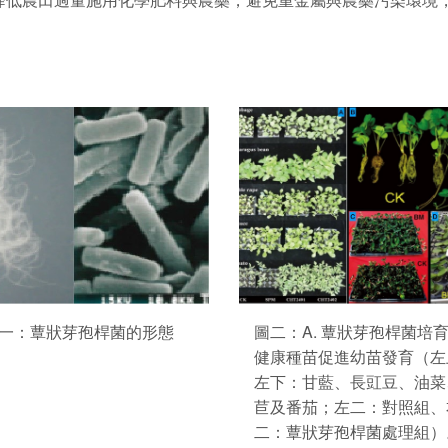
一：蕈狀芽孢桿菌的形態
圖二：A. 蕈狀芽孢桿菌培
健康種苗促進幼苗發育（左
左下：甘藍、長豇豆、油菜
苣及番茄；左二：對照組、
二：蕈狀芽孢桿菌處理組）。