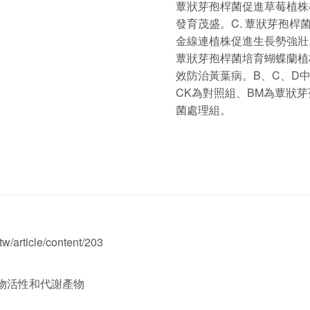
蕈狀芽孢桿菌促進草莓植株
發育茂盛。C. 蕈狀芽孢桿
金線連植株促進生長勢強壯
蕈狀芽孢桿菌培育蝴蝶蘭植
效防治黃葉病。B、C、D
CK為對照組、BM為蕈狀芽
菌處理組。
tw/article/content/203
生物活性和代謝產物