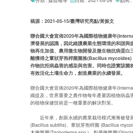
分類 : 媒體報導
日期 : 2021-05-26
點閱 :
稿源：2021-05-15/臺灣研究亮點/黃振文
聯合國大會宣佈2020年為國際植物健康年(Interna
濟發展的認識，因此維護農業生態環境的和諧與
物再生加值、農用微生物開發及微生物抗病蛋白
離獲得之蕈狀芽孢桿菌菌株(Bacillus my
作物抗拒病蟲害的感染與危害。同時也證實該菌
有效活化土壤生命力，創造農業的永續發展。
聯合國大會宣佈2020年為國際植物健康年(Interna
織提及，世界重要之農作物每年產量因植物病蟲
的植物保健技術是一種重要的解決對策。
近年來，創新永續的農業栽培模式漸漸被發展
(Bacillus subtilis)、蕈狀芽孢桿菌 (Bacillus my
木黴菌屬(Trichoderma spp.)、黏帚黴菌屬(Gl