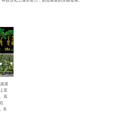
育蔬菜
上至
、萵
右
B.