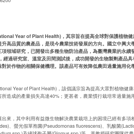
 6200
tional Year of Plant Health)，其宗旨在提高全
提升高品質的農產品，是現今農業技術發展的方向。國立
中興大
三項領域研究，已開發出多種生物防治產品，為臺灣農業的永續
coides)，經過研究室、溫室及田間測試後，成功開發的生物製劑
株對於作物的相關保健機理。該產品可有效降低農田過量施用化
tional Year of Plant Health)，該倡議宗旨為提高
害所造成的產量損失高達40%；更甚者，農業慣行栽培常過量施
出來，其中利用有益微生物解決農業栽培上的困境已經有多項相
coides)、螢光假單孢菌(Pseudomonas fluorescens)、乳酸菌(Lactic 
iocladium spp.)及繡球孢子屬(Glomus spp.)等。黃教授研