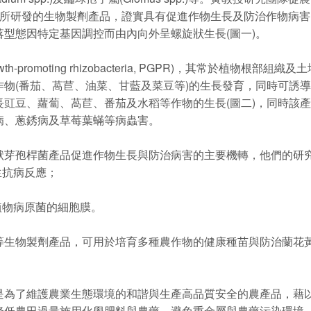
田間的測試所研發的生物製劑產品，證實具有促進作物生長及防治作物
型態因特定基因調控而由內向外呈螺旋狀生長(圖一)。
th-promoting rhizobacteria, PGPR)，其常於植
物(番茄、萵苣、油菜、甘藍及菜豆等)的生長發育，同時可誘
豇豆、蘿蔔、萵苣、番茄及水稻等作物的生長(圖二)，同時該
病、蔥銹病及草莓葉蟎等病蟲害。
狀芽孢桿菌產品促進作物生長與防治病害的主要機轉，他們的研
生抗病反應；
；
植物病原菌的細胞膜。
物製劑產品，可用於培育多種農作物的健康種苗與防治蘭花黃
了維護農業生態環境的和諧與生產高品質安全的農產品，藉以
降低農田過量施用化學肥料與農藥，避免重金屬與農藥污染環境