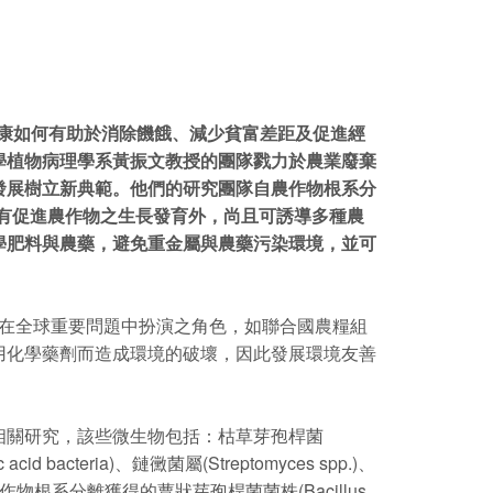
球對保護植物健康如何有助於消除饑餓、減少貧富差距及促進經
學
植物病理學系黃振文教授的團隊戮力於農業廢棄
發展樹立新典範。他們的研究團隊自農作物根系分
產品具有促進農作物之生長發育外，尚且可誘導多種農
學肥料與農藥，避免重金屬與農藥污染環境，並可
大眾對植物健康在全球重要問題中扮演之角色，如聯合國農糧組
用化學藥劑而造成環境的破壞，因此發展環境友善
關研究，該些微生物包括：枯草芽孢桿菌
acid bacteria)、鏈黴菌屬(Streptomyces spp.)、
究團隊從農作物根系分離獲得的蕈狀芽孢桿菌菌株(Bacillus