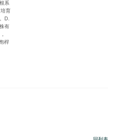
根系
菌培育
。D.
株有
中，
孢桿
回列表