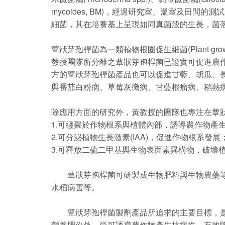
mycoides, BM)，經過研究室、溫室及
細菌，其在培養基上呈現如同真菌般的生長，菌落
蕈狀芽孢桿菌為一類植物根圈促生細菌(Plant grow
教授團隊所分離之蕈狀芽孢桿菌已證實可促進農作
方的蕈狀芽孢桿菌產品也可以促進甘藍、胡瓜、長
與番茄白粉病、草莓灰黴病、甘藍根瘤病、稻熱
除應用方面的研究外，黃教授的團隊也專注在蕈
1.可纏聚於作物根系與植體內部，誘導農作物產
2.可分泌植物生長激素(IAA)，促進作物根系發展
3.可釋放二硫二甲基與生物表面素異構物，破壞
蕈狀芽孢桿菌可研製成生物肥料與生物農藥等生
水稻病害等。
蕈狀芽孢桿菌製劑產品所追求的主要目標，是為
營養肥份外，尚可誘導農作物產生抗病性，有效