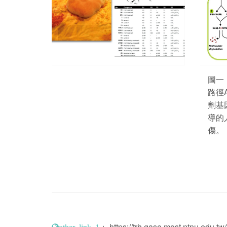
圖一：
路徑A
劑基
導的
傷。
：
https://trh.gase.most.ntnu.edu.tw/
other_link_1