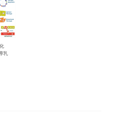
活化
誘導乳