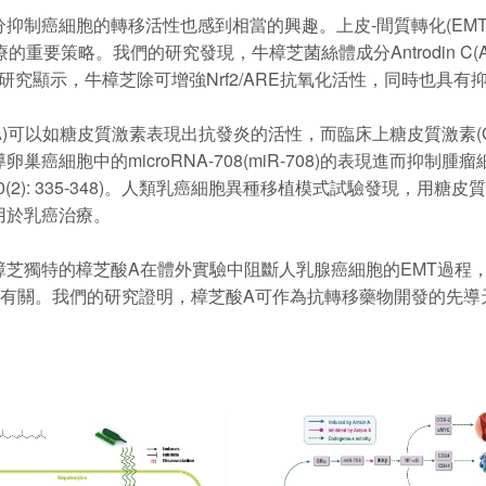
制癌細胞的轉移活性也感到相當的興趣。上皮-間質轉化(EMT
策略。我們的研究發現，牛樟芝菌絲體成分Antrodin C(ADC)
的研究顯示，牛樟芝除可增強Nrf2/ARE抗氧化活性，同時也具
)可以如糖皮質激素表現出抗發炎的活性，而臨床上糖皮質激素(
細胞中的microRNA-708(miR-708)的表現進而抑制腫
is, 40(2): 335-348)。人類乳癌細胞異種移植模式試驗發
用於乳癌治療。
的樟芝酸A在體外實驗中阻斷人乳腺癌細胞的EMT過程，抑制抗癌
表型調節有關。我們的研究證明，樟芝酸A可作為抗轉移藥物開發的先