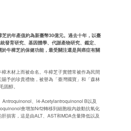
樟芝的年產值約為新臺幣30億元。過去十年，以臺
系統發育研究、基因體學、代謝產物研究、鑑定、
關於牛樟芝的保健功能，最受關注還是與癌症有關
樟木材上而被命名。牛樟芝子實體常被作為民間
天賜予的珍貴禮物，被譽為「臺灣國寶」和「森林
羊毛固醇。
l、l4-Acetylantroquinonol B以及
quinonol會增加Nrf2轉移到細胞核內啟動抗氧化
的肝損害，這是由ALT、AST和MDA含量降低以及