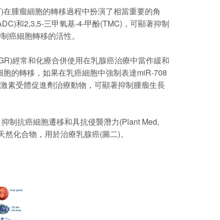
)在腫瘤細胞的轉移過程中扮演了相當重要的角
和2,3,5-三甲氧基-4-甲酚(TMC)，可顯著抑制
有抑制癌細胞轉移的活性。
GR)經常和化療合併使用在乳腺癌治療中當作緩和
瘤細胞的轉移，如果在乳癌細胞中強制表達miR-708
現，用糖皮質激素受體促進劑治療動物，可顯著抑制腫瘤生長
細胞遷移和具抗侵襲潛力(Plant Med,
導天然化合物，用於治療乳腺癌(圖二)。