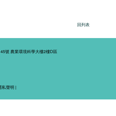
回列表
45號 農業環境科學大樓2樓D區
隱私聲明
|