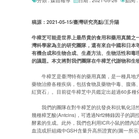
分類 : 媒體報導
日期 : 2021-05-26
點閱 :
稿源：2021-05-15/臺灣研究亮點/王升陽
牛樟芝可能是世界上最昂貴的食用和藥用真菌之一
灣科學家為主的研究團隊，還有來自中國和日本等
有機合成和生物合成、生產方法、生物活性和毒
的議題。本文將對我們團隊在牛樟芝代謝物和生
牛樟芝是臺灣特有的藥用真菌，是一種具地方性
藥物治療各種疾病，包括食物及藥物中毒、腹痛
紅寶石」。目前從牛樟芝中共鑑定出超過60多種化
我們的團隊在對牛樟芝的抗發炎和抗氧化活性的系列研究中，證明
幾種樟芝酸(Antcins)，可透過Nrf2轉錄因子
酵素的生成。此外，我們也利用ICR小鼠的體內試驗
血流或肝組織中GSH含量升高所證實的(圖一所示