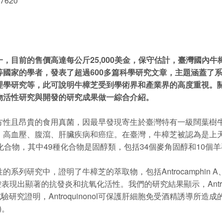
 7620
，目前的售價高達每公斤25,000美金，保守估計，臺灣國內牛
國家的學者，發表了超過600多篇科學研究文章，主題涵蓋了
理學研究等，此可說明牛樟芝受到學術界和產業界的高度重視。
物活性研究與開發的研究成果做一綜合介紹。
且昂貴的食用真菌，因最早發現寄生於臺灣特有一級闊葉樹牛
、高血壓、腹瀉、肝臟疾病和癌症。在臺灣，牛樟芝被認為是上
合物，其中49種化合物是固醇類，包括34個麥角固醇和10個
了牛樟芝的萃取物，包括Antrocamphin A、Antroquinono
的調控表現出顯著的抗發炎和抗氧化活性。我們的研究結果顯示，Antro
研究證明，Antroquinonol可保護肝細胞免受酒精誘導所造成
)。