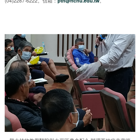
(04)2287-6222。信箱：
pth@nchu.edu.tw
。