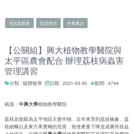
現況及願景
交流研習
外賓來訪
【公關組】興大植物教學醫院與
太平區農會配合 辦理荔枝病蟲害
管理講習
分類 : 媒體報導
日期 : 2021-03-30
點閱 : 4744
稿源：
中興大學
植物教學醫院
荔枝及龍眼為太平地區主要作物，近年來受到荔枝椿象、荔
枝細蛾以及東方果實蠅的危害，致使產量下降造成農民收益
上的損失。由國立
中興大學
植物教學醫院莊益源院長所帶領