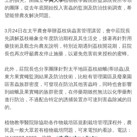
的團隊，從去年底開始投入害蟲的監測及防治技術調查，希
望能替農友解決問題。
3月24日在太平農會舉辦荔枝病蟲害管理講習，會中莊院長
先講解荔枝椿象全年度防治期程及其生活史，接著再針對用
藥技術及觀念向農友說明，特別近期遇到荔枝開花期，莊院
長也再次呼籲農友停止施藥，以避免危害前來授粉的蜜蜂。
此外，莊院長也分享團隊針對太平地區荔枝細蛾(蒂頭蟲)及
東方果實蠅監測結果及防治技術，比較有管理園區及廢棄園
區害蟲族群密度，可發現在防治其他害蟲時，同時也會影響
到細蛾及果實蠅的族群密度，在停藥期雖然無法以化學藥劑
進行防治，不過配合特定的誘捕裝置亦可達到害蟲除滅的目
的。
植物教學醫院除協助各作物栽培區規劃栽培管理課程外，農
民及一般大眾若有植物栽培問題，可來電預約看診。電話：