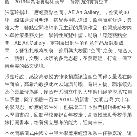
後，2019年為培養藝術美學，而贊助的實質空間。
張嘉玲指出「應經藝點空間，AE Art Gallery」，空間約30
坪，線條通透且明淨，搭配專用軌道燈，照明簡單舒適，典
雅大方，藝點空間收納多元主題的展覽作品，也開放給校內
外單位策畫藝文性、學術性展覽申請，期盼「應經藝點空
間，AE Art Gallery」定期展出師生的創意作品及競賽成
果，以藝術扎根為初衷，善用興大校園 “空間” 之美，結合人
本、藝術，文明，永續的多元思想，孕藝應經，打造一個至
善至美的藝文環境。
張嘉玲說，感謝高教授的慷慨捐囊讓這個空間得以呈現在師
生面前，高希均教授此次以知識前瞻、關鍵人物、職場領先
及心靈啟發為題，慶賀母系國立中興大學應用經濟學系72周
年系慶，除了捐贈一百本2019年的新書「文明台灣-六十年
的學與思」給應經師生外，也捐增二千本熱門暢銷書給中興
大學圖書館，回饋母校慶祝百年校慶，高教授鼓勵母校學弟
妹打開書本，培養獨立思考的能力，迎向未來。
本次開幕儀式由國立中興大學應用經濟系系主任張嘉玲、遠