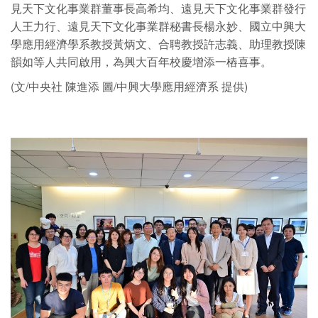
見天下文化事業群董事長高希均、遠見天下文化事業群發行
人王力行、遠見天下文化事業群秘書長楊永妙、國立中興大
學應用經濟學系教授黃炳文、合聘教授許志義、助理教授陳
韻如等人共同啟用，為興大百年校慶增添一樁喜事。
(文/中央社 陳進添 圖/中興大學應用經濟系 提供)