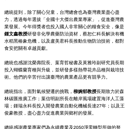
總統提到，除了關心兒童，台灣總會也為臺灣農業盡心盡
力，透過每年選拔「全國十大傑出農業專家」，促進臺灣農
業發展。今年得獎者也投入國人非常關心的糧食安全，像是
鍾文鑫教授
研發非化學農藥防治資材，蔡恕仁科長解決有機
水稻黑椿象危機，以及盧美君科長推動生物防治技術，都對
食安把關有卓越貢獻。
總統也感謝沈榮壽院長、葉育哲秘書及黃雅玲副研究員長期
投入蝴蝶蘭育種與升級，並研發多樣熱帶花卉品種與栽培技
術。他們的辛苦付出讓臺灣的農業產品更有競爭力。
總統指出，面對氣候變遷的挑戰，
柳婉郁教授
長期致力於森
林碳匯推廣工作；葉信明副所長在離岸風場建置海洋人工藻
場；鍾瑞永科長投入開發農業自動化機械長達27年；以及王
俊豪教授，盡心盡力促進農業與鄉村的發展。
總統感謝農業專家們為永續農業及2050淨零轉型所做的努