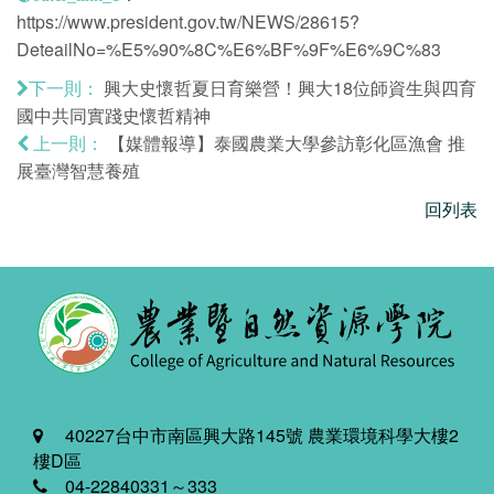
https://www.president.gov.tw/NEWS/28615?
DeteailNo=%E5%90%8C%E6%BF%9F%E6%9C%83
興大史懷哲夏日育樂營！興大18位師資生與四育
下一則：
國中共同實踐史懷哲精神
【媒體報導】泰國農業大學參訪彰化區漁會 推
上一則：
展臺灣智慧養殖
回列表
40227台中市南區興大路145號 農業環境科學大樓2
樓D區
04-22840331～333