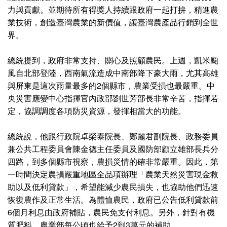
力與貢獻。並期待所有得獎人持續跟政府一起打拚，精進農
業技術，創造臺灣農業的新價值，讓臺灣農產品行銷到全世
界。
總統提到，政府非常支持、關心及照顧農民。上週，凱米颱
風自北部登陸，西南氣流造成中南部降下豪大雨，尤其高雄
與屏東是這次雨量最多的2個縣市，農業受損也最嚴重。中
央災害應變中心指揮官內政部劉世芳部長非常辛苦，指揮若
定，協調調度各項防災資源，發揮相當大的功能。
總統說，他跟行政院卓榮泰院長、鄭麗君副院長、政務委員
兼公共工程委員會陳金德主任委員及國防部顧立雄部長兵分
四路，到多個縣市視察，農損災情的確非常嚴重。因此，第
一時間決定農損嚴重地區全品項辦理「農業天然災害現金救
助以及低利貸款」，希望能減少農民損失，也協助他們迅速
恢復農作及正常生活。為體恤農民，政府已公告低利貸款前
6個月利息由政府補貼，農民免支付利息。另外，針對有機
質肥料，農業部每公頃也給予2到3萬元的補助。