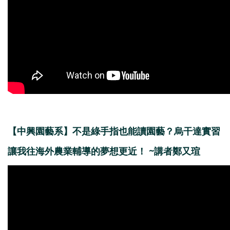
【中興園藝系】不是綠手指也能讀園藝？烏干達實習
讓我往海外農業輔導的夢想更近！ ~講者鄭又瑄