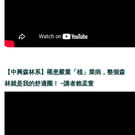
【中興森林系】罹患嚴重「植」業病，整個森
林就是我的舒適圈！ ~講者賴孟萱