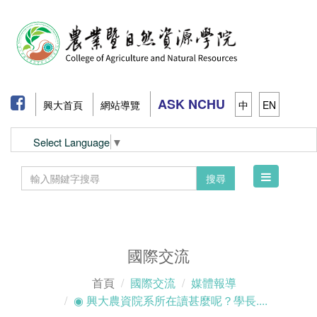
ASK NCHU
興大首頁
網站導覽
中
EN
Select Language
▼
Toggle
搜尋
navigation
國際交流
首頁
國際交流
媒體報導
◉ 興大農資院系所在讀甚麼呢？學長....