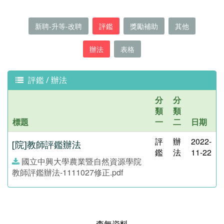
新聘-升等-改聘
評鑑
獎勵補助
其他
辦法
表格
評鑑 / 辦法
分
分
類
類
標題
一
二
日期
評
辦
2022-
[院]教師評鑑辦法
鑑
法
11-22
國立中興大學農業暨自然資源學院
教師評鑑辦法-1111027修正.pdf
查無資料