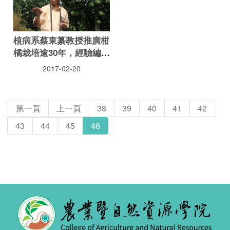
植病系蔡東纂教授推廣柑
橘栽培逾30年，經驗編成
書
2017-02-20
第一頁
上一頁
38
39
40
41
42
43
44
45
46