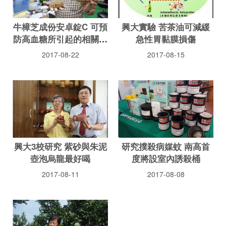
牛樟芝成份安卓錠C 可預
興大實驗 苦茶油可減緩
防高血糖所引起的相關疾
急性胃黏膜損傷
病
2017-08-22
2017-08-15
興大3校研究 紫砂與朱泥
研究撲殺病媒蚊 南高首
壺泡烏龍最好喝
度將設室內誘殺桶
2017-08-11
2017-08-08