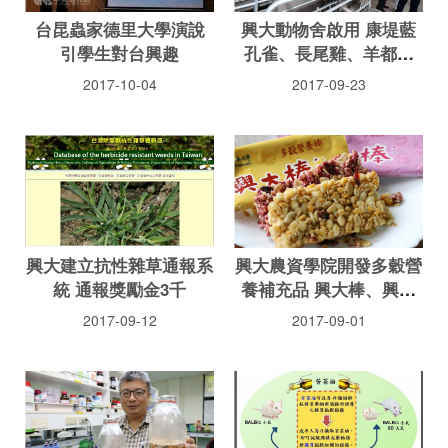
台昆蟲家德里大學演說
興大動物舍啟用 康堤藍
引學生對台興趣
孔雀、長尾雞、羊都來
了！
2017-10-04
2017-09-23
興大建立抗性雜草通報系
興大農資學院開發多穀營
統 通報獎勵金3千
養補充品 興大棒、興大
穀王
2017-09-12
2017-09-01