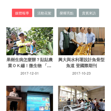
媒體報導
活動花絮
榮耀亮點
貴賓來訪
果樹生病怎麼辦？貼貼農
興大與水利署設計魚骨型
業ＯＫ繃！微生物 「猴
魚道 登國際期刊
子猴孫」來幫忙
2017-12-01
2017-10-23