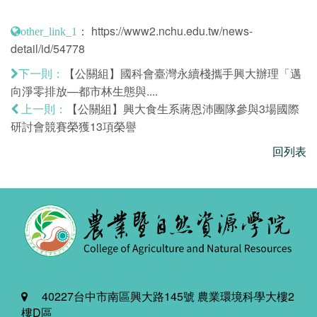
：
https://www2.nchu.edu.tw/news-
other_link_1
detail/id/54778
【公關組】國科會臺灣永續棧攜手興大辦理「邁
下一則：
向淨零排放—都市林生態與....
【公關組】興大食生系蔣恩沛團隊參與3場國際
上一則：
研討會競賽榮獲13項榮譽
回列表
40227台中市南區興大路145號 農業環境科學大樓2
樓D區