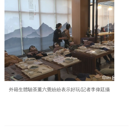
外籍生體驗茶薰六覺紛紛表示好玩/記者李偉廷攝