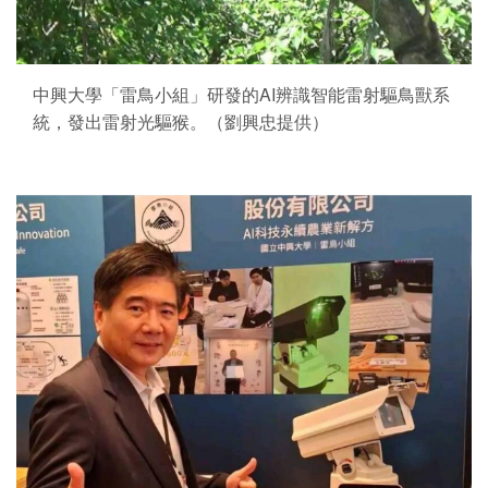
中興大學「雷鳥小組」研發的AI辨識智能雷射驅鳥獸系
統，發出雷射光驅猴。（劉興忠提供）