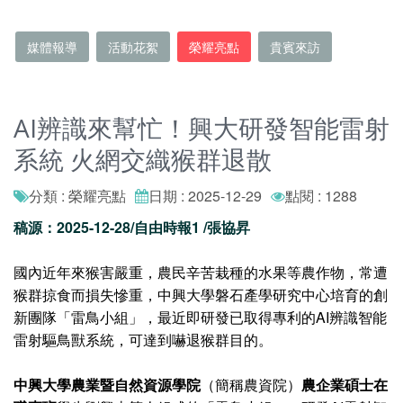
媒體報導
活動花絮
榮耀亮點
貴賓來訪
AI辨識來幫忙！興大研發智能雷射
系統 火網交織猴群退散
分類 : 榮耀亮點
日期 : 2025-12-29
點閱 : 1288
稿源：2025-12-28/自由時報1 /張協昇
國內近年來猴害嚴重，農民辛苦栽種的水果等農作物，常遭
猴群掠食而損失慘重，中興大學磐石產學研究中心培育的創
新團隊「雷鳥小組」，最近即研發已取得專利的AI辨識智能
雷射驅鳥獸系統，可達到嚇退猴群目的。
中興大學農業暨自然資源學院
（簡稱農資院）
農企業碩士在