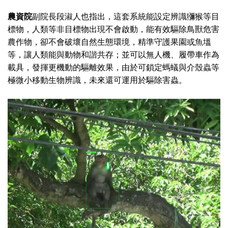
農資院
副院長段淑人也指出，這套系統能設定辨識獼猴等目
標物，人類等非目標物出現不會啟動，能有效驅除鳥獸危害
農作物，卻不會破壞自然生態環境，精準守護果園或魚塭
等，讓人類能與動物和諧共存；並可以無人機、履帶車作為
載具，發揮更機動的驅離效果，由於可鎖定螞蟻與介殼蟲等
極微小移動生物辨識，未來還可運用於驅除害蟲。