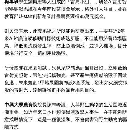
職專班
學生劉興忠等人組成的「雷鳥小組」，研發AI雷射智
能驅鳥獸系統在今年南投茶博會展示，格外引人注目，並在
教育部U-start創新創業計畫競賽獲得95萬元獎金。
劉興忠表示，此套系統之所以能夠研發出來，主要拜近2年
來AI辨識追蹤移動目標技術成熟所賜，不但能用於養殖場驅
鳥、降低禽流感發生率，防止魚塭倒池，並導入機場，提升
機場飛行安全，還能用於驅猴。
研發團隊在果園測試，只見系統感應到猴群出沒，立即啟動
雷射光照射，讓無法抵擋強光、甚至產生疼痛感的猴子四散
竄逃，未來規劃1甲地果園將布設8套系統，發出如火網交織
般的雷射光，達到讓猴群不敢靠近果園目的。
中興大學農資院
院長陳志峰說，人與野生動物的生活區域逐
漸重疊，如近年來日本也頻傳黑熊攻擊人事件，在不能夠隨
意撲殺情況下，這是一種很溫和、不會傷害到野生動物的驅
離方式。