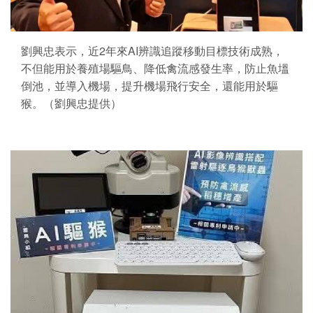
劉興忠表示，近2年來AI辨識追蹤移動目標技術成熟，
不但能用於養殖場驅鳥、降低禽流感發生率，防止魚塭
倒池，並導入機場，提升機場飛行安全，還能用於驅
猴。（劉興忠提供）