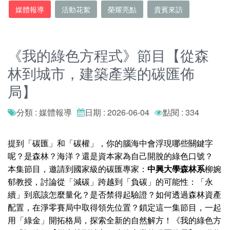
媒體報導
活動花絮
榮耀亮點
貴賓來訪
《我的綠色方程式》節目【從森
林到城市，建築產業的碳匯佈
局】
分類 : 媒體報導
日期 : 2026-06-04
點閱 : 334
提到「碳匯」和「碳權」，你的腦海中會浮現哪些關鍵字
呢？是森林？海洋？還是資本家為自己開脫的綠色口號？
本集節目，邀請到國家級的碳匯專家：
中興大學森林系
柳婉
郁教授，討論從「減碳」跨越到「負碳」的可能性：「永
續」到底該怎麼量化？是否禁得起驗證？如何透過森林資產
配置，在淨零賽局中取得領先位置？鎖定這一集節目，一起
用「綠金」開拓格局，探索全新的自然解方！《我的綠色方