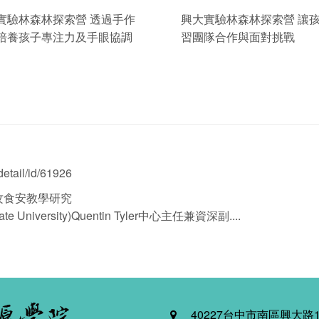
實驗林森林探索營 透過手作
興大實驗林森林探索營 讓
培養孩子專注力及手眼協調
習團隊合作與面對挑戰
etail/id/61926
攻食安教學研究
University)Quentin Tyler中心主任兼資深副....
40227台中市南區興大路1