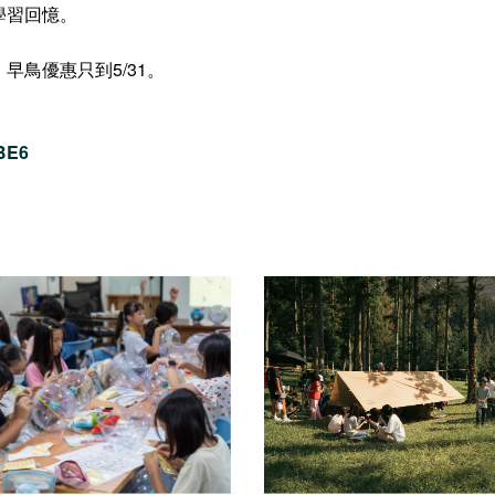
學習回憶。
鳥優惠只到5/31。
eBE6