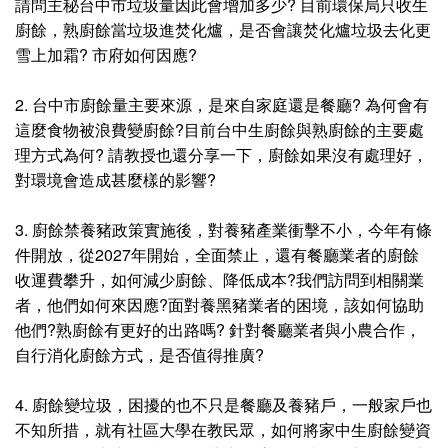
請問主秘台中市垃圾量因此會增加多少? 目前環保局只收生
廚餘，熟廚餘當垃圾進焚化爐，是否會讓焚化爐垃圾去化更
雪上加霜? 市府如何因應?
2. 台中市廚餘量主要來源，是來自家庭還是餐廳? 為何會有
這麼食物被浪費變廚餘?目前台中生廚餘與熟廚餘的主要處
理方式為何? 請教授也還分享一下，廚餘如果沒有處理好，
對環境會造成甚麼樣的影響?
3. 廚餘禁養豬政策實施後，對養豬產業衝擊不小，今年有條
件開放，從2027年開始，全面禁止，還有餐廳業者的廚餘
收運費攀升，如何減少廚餘、降低成本?我們訪問到相關業
者，他們如何來因應?面對養黑豬業者的困境，該如何協助
他們?熟廚餘有更好的出路嗎? 針對餐廳業者與小農合作，
自行消化廚餘方式，是否值得推廣?
4. 廚餘變垃圾，困擾的也不只是餐廳及養豬戶，一般家戶也
不知所措，就有社區大學在教民眾，如何將家中生廚餘變資