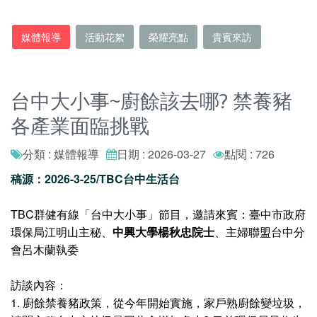
媒體報導
活動花絮
榮耀亮點
貴賓來訪
台中大小事~廚餘該去哪? 禁養豬
各產業面臨挑戰
分類 : 媒體報導
日期 : 2026-03-27
點閱 : 726
稿源：2026-3-25/TBC台中生活台
TBC群健有線「台中大小事」節目，邀請來賓：臺中市政府
環保局江明山主秘、
中興大學
楊秋忠院士
、主婦聯盟台中分
會呂木蘭執委
訪談內容：
1. 廚餘禁養豬政策，從今年開始實施，家戶熟廚餘變垃圾，