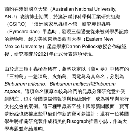
蕭昀在澳洲國立大學（Australian National University,
ANU）攻讀博士期間，於澳洲聯邦科學與工業研究組織
（CSIRO）「澳洲國家昆蟲標本館」研究赤翅蟲科
（Pyrochroidae）甲蟲時，發現三個過去從未被科學界記錄
的新物種。經與美國東新墨西哥大學（Eastern New
Mexico University）昆蟲學家Darren Pollock教授合作確認
後，研究團隊於2021年正式發表這項發現。
由於這三種甲蟲極為稀有，蕭昀決定以《寶可夢》中稀有的
「三神鳥」—急凍鳥、火焰鳥、閃電鳥為其命名，分別為
Binburrum articuno、Binburrum moltres與Binburrum
zapdos
。這項命名讓原本較為冷門的昆蟲分類研究意外受
到關注，也引發國際媒體報導與粉絲創作，成為科學與流行
文化交會的案例。這三種甲蟲甚至登上國際新聞版面，寶可
夢粉絲也依據這些甲蟲創作新的寶可夢設計；還有一位英國
學生將相關研究製作成精美的Risograph插畫小誌，作為大
學專題並寄給蕭昀。