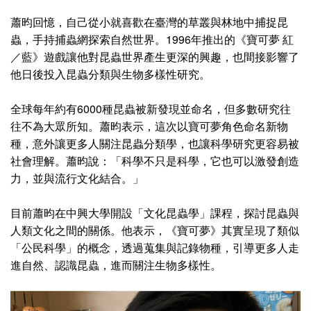
蕭昀回憶，自己從小就喜歡在臺灣的草叢與林地中捕捉昆
蟲，手持捕蟲網探索自然世界。1996年推出的《寶可夢 紅
／藍》遊戲讓他對昆蟲世界產生更深的興趣，也間接影響了
他日後投入昆蟲分類與生物多樣性研究。
全球每年約有6000種昆蟲被新發現並命名，但多數研究往
往不為大眾所知。蕭昀表示，這次以寶可夢角色命名新物
種，意外讓更多人關注昆蟲分類學，也讓科學研究更容易被
社會理解。蕭昀說：「科學不只是科學，它也可以激發創造
力，並與流行文化結合。」
目前蕭昀在中興大學開設「文化昆蟲學」課程，探討昆蟲與
人類文化之間的關係。他表示，《寶可夢》其實呈現了類似
「公民科學」的概念，透過蒐集與記錄物種，引導更多人走
進自然、認識昆蟲，進而關注生物多樣性。