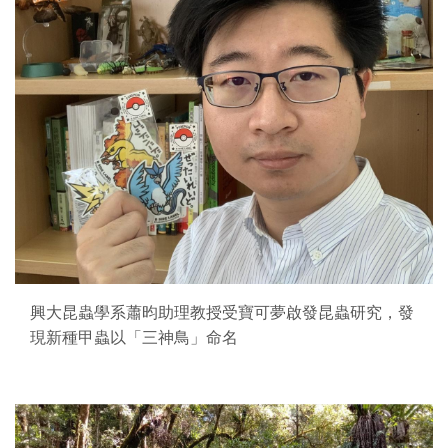
興大昆蟲學系蕭昀助理教授受寶可夢啟發昆蟲研究，發
現新種甲蟲以「三神鳥」命名