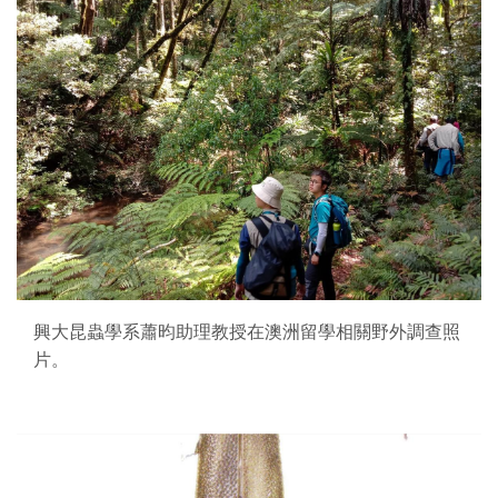
興大昆蟲學系蕭昀助理教授在澳洲留學相關野外調查照
片。