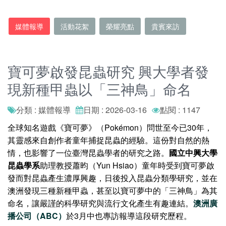
媒體報導
活動花絮
榮耀亮點
貴賓來訪
寶可夢啟發昆蟲研究 興大學者發
現新種甲蟲以「三神鳥」命名
分類 : 媒體報導
日期 : 2026-03-16
點閱 : 1147
全球知名遊戲《寶可夢》（Pokémon）問世至今已30年，
其靈感來自創作者童年捕捉昆蟲的經驗。這份對自然的熱
情，也影響了一位臺灣昆蟲學者的研究之路。
國立中興大學
昆蟲學系
助理教授蕭昀（Yun Hsiao）童年時受到寶可夢啟
發而對昆蟲產生濃厚興趣，日後投入昆蟲分類學研究，並在
澳洲發現三種新種甲蟲，甚至以寶可夢中的「三神鳥」為其
命名，讓嚴謹的科學研究與流行文化產生有趣連結。
澳洲廣
播公司（ABC）
於3月中也專訪報導這段研究歷程。