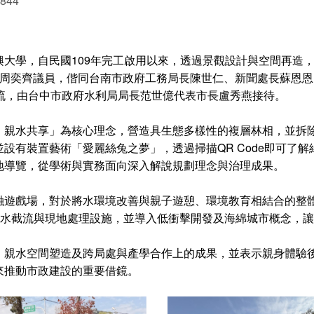
 844
大學，自民國109年完工啟用以來，透過景觀設計與空間再造
、周奕齊議員，偕同台南市政府工務局長陳世仁、新聞處長蘇恩
流，由台中市政府水利局局長范世億代表市長盧秀燕接待。
、親水共享」為核心理念，營造具生態多樣性的複層林相，並拆
設有裝置藝術「愛麗絲兔之夢」，透過掃描QR Code即可了
地導覽，從學術與實務面向深入解說規劃理念與治理成果。
融遊戲場，對於將水環境改善與親子遊憩、環境教育相結合的整
MD污水截流與現地處理設施，並導入低衝擊開發及海綿城市概念
、親水空間塑造及跨局處與產學合作上的成果，並表示親身體驗
來推動市政建設的重要借鏡。