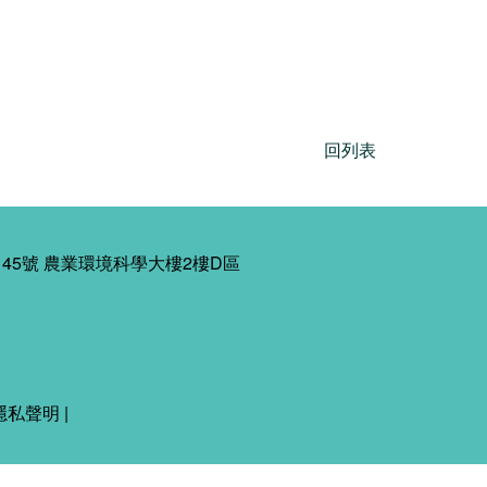
回列表
45號 農業環境科學大樓2樓D區
隱私聲明
|