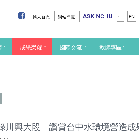
ASK NCHU
興大首頁
網站導覽
中
EN
覽
成果榮耀
國際交流
教師專區
綠川興大段 讚賞台中水環境營造成