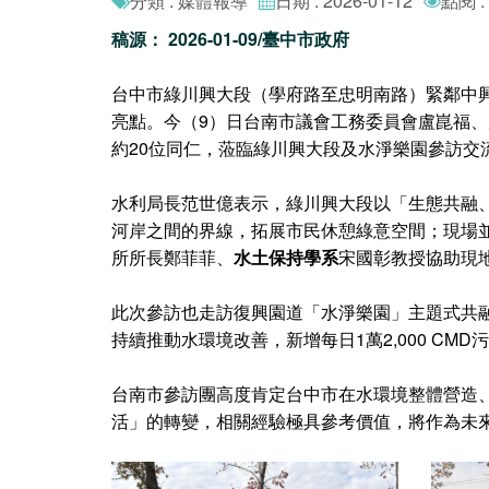
分類 : 媒體報導
日期 : 2026-01-12
點閱 :
稿源： 2026-01-09/臺中市政府
台中市綠川興大段（學府路至忠明南路）緊鄰中興
亮點。今（9）日台南市議會工務委員會盧崑福
約20位同仁，蒞臨綠川興大段及水淨樂園參訪交
水利局長范世億表示，綠川興大段以「生態共融
河岸之間的界線，拓展市民休憩綠意空間；現場並
所所長鄭菲菲、
水土保持學系
宋國彰教授協助現
此次參訪也走訪復興園道「水淨樂園」主題式共
持續推動水環境改善，新增每日1萬2,000 C
台南市參訪團高度肯定台中市在水環境整體營造
活」的轉變，相關經驗極具參考價值，將作為未