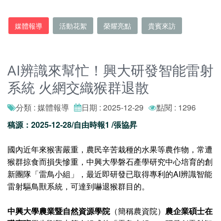
媒體報導
活動花絮
榮耀亮點
貴賓來訪
AI辨識來幫忙！興大研發智能雷射
系統 火網交織猴群退散
分類 : 媒體報導
日期 : 2025-12-29
點閱 : 1296
稿源：2025-12-28/自由時報1 /張協昇
國內近年來猴害嚴重，農民辛苦栽種的水果等農作物，常遭
猴群掠食而損失慘重，中興大學磐石產學研究中心培育的創
新團隊「雷鳥小組」，最近即研發已取得專利的AI辨識智能
雷射驅鳥獸系統，可達到嚇退猴群目的。
中興大學農業暨自然資源學院
（簡稱農資院）
農企業碩士在