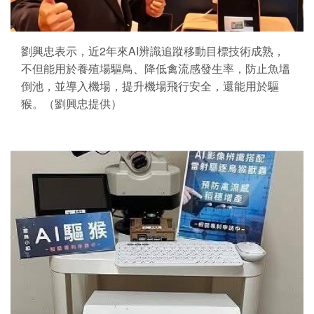
劉興忠表示，近2年來AI辨識追蹤移動目標技術成熟，
不但能用於養殖場驅鳥、降低禽流感發生率，防止魚塭
倒池，並導入機場，提升機場飛行安全，還能用於驅
猴。（劉興忠提供）