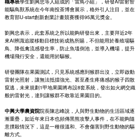
職專班
學生劉興忠等人組成的「雷鳥小組」，研發AI雷射智
能驅鳥獸系統在今年南投茶博會展示，格外引人注目，並在
教育部U-start創新創業計畫競賽獲得95萬元獎金。
劉興忠表示，此套系統之所以能夠研發出來，主要拜近2年
來AI辨識追蹤移動目標技術成熟所賜，不但能用於養殖場驅
鳥、降低禽流感發生率，防止魚塭倒池，並導入機場，提升
機場飛行安全，還能用於驅猴。
研發團隊在果園測試，只見系統感應到猴群出沒，立即啟動
雷射光照射，讓無法抵擋強光、甚至產生疼痛感的猴子四散
竄逃，未來規劃1甲地果園將布設8套系統，發出如火網交織
般的雷射光，達到讓猴群不敢靠近果園目的。
中興大學農資院
院長陳志峰說，人與野生動物的生活區域逐
漸重疊，如近年來日本也頻傳黑熊攻擊人事件，在不能夠隨
意撲殺情況下，這是一種很溫和、不會傷害到野生動物的驅
離方式。