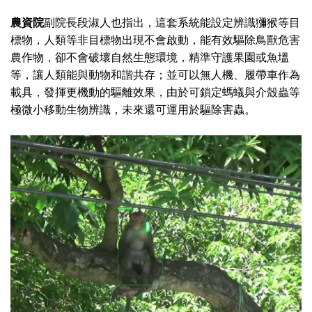
農資院
副院長段淑人也指出，這套系統能設定辨識獼猴等目
標物，人類等非目標物出現不會啟動，能有效驅除鳥獸危害
農作物，卻不會破壞自然生態環境，精準守護果園或魚塭
等，讓人類能與動物和諧共存；並可以無人機、履帶車作為
載具，發揮更機動的驅離效果，由於可鎖定螞蟻與介殼蟲等
極微小移動生物辨識，未來還可運用於驅除害蟲。