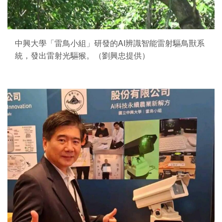
中興大學「雷鳥小組」研發的AI辨識智能雷射驅鳥獸系
統，發出雷射光驅猴。（劉興忠提供）