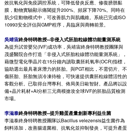
效抗氧化與免疫調控系統，可降低發炎反應、修復膀胱黏
膜，動物實驗顯示痛閾提升200%、頻尿下降70%。同時在
肌少症動物模式中，可改善肌力與肌纖維。系統已完成ISO
10993安全評估與GMP程序，具臨床與商轉前景。
吳靖宙
終身特聘教授--非侵入式胚胎粒線體功能量測系統
為提升試管嬰兒(IVF)成功率，吳靖宙終身特聘教授團隊與
茂盛醫院合作打造「非侵入式胚胎粒線體功能量測系統」，
藉微型電化學晶片在15分鐘內讀取囊胚耗氧率(OCR)指標，
協助選出最具著床潛力的胚胎。與PGT相比，不需切片、不
傷胚胎、胚胎無須冷凍待檢，可快速提供囊胚粒線體活性的
客觀分析。已取得台灣專利、佈局美日歐智財。產品將以設
備+晶片耗材+AI分析三元商模搶攻全球IVF的胚胎品質檢測
市場。
李滋泰
終身特聘教授--提升雞蛋產量創新專利益生菌
李滋泰終身特聘教授團隊以Bacillus velezensis益生菌作為
飼料添加，改善腸道菌相、抗氧化並抑制發炎，可提升產蛋