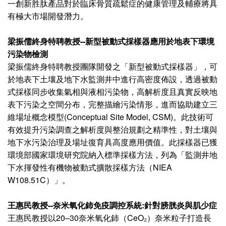
一創新胜肽產品對於臨床骨質疏鬆症的健康管理及輔療將具
有極大市場開發潛力。
梁振儒終身特聘教授--新型被動式採樣器應用於地表下環境
污染物檢測
梁振儒終身特聘教授團隊開發之「新型被動式採樣器」，可
於地表下土壤及地下水監測井中進行高密度佈設，透過被動
式採樣同步收集氣相與液相污染物，高解析度且真實反映地
表下污染之空間分布，完整描繪污染情形，進而協助建立三
維場址概念模型(Conceptual Site Model, CSM)。此技術可
有效提升污染調查之解析度與整治規劃之精準性，對土壤與
地下水污染治理及場址復育具高度應用價值。此採樣器已獲
環境部國家環境研究院納入標準採樣方法，列為「監測井地
下水揮發性有機物被動式擴散採樣方法（NIEA
W108.51C）」。
王惠民教授--奈米氧化鈰免疫調控系統:針對膀胱炎與肌少症
王惠民教授以20–30奈米氧化鈰（CeO₂）奈米粒子打造長