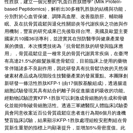
性胜肽，建立一個完整的”乳蛋白胜肽體學” (Milk Protein-
based Peptidomics)，解析出30多種乳胜肽的結構與功能，
分別對於心血管保健、調降高血壓、改善脂肪肝、輔助睡
眠、及在抗骨質疏鬆與退化性關節炎等代謝疾病之功效與作
用機制，豐富的研究成果已先後取得台灣、美國及歐盟主要
國家共10國36項專利，並證實其在預防醫學與健康產業發
展的價值。本次獲獎技術為「抗骨鬆胜肽的研發與臨床應
用」，骨質疏鬆症是一種常見的骨質代謝異常疾病，在臺灣
有高達21.5%的銀髮族罹患骨鬆症，目前臨床上使用的藥物
常伴隨諸多不良副作用，因此研發具有抗骨鬆功效的天然保
健素材產品成為現階段生技醫藥產業的發展重點。本團隊創
新研發一條活性胜肽KFP-1 (由17個胺基酸組成)，透過腸道
細胞試驗發現其具有結合鈣離子與促進腸道鈣吸收的功能。
經動物試驗證實KFP-1胜肽可以刺激成骨細胞的生成和骨礦
化並能抑制破骨細胞活性。透過三軍總醫院人體臨床試驗委
員會同意收案近百位骨質疏鬆症患者進行為期6個月的逢機
雙盲臨床試驗，結果顯示KFP-1胜肽處理組較安慰劑組在骨
質新生重塑的指標上均顯著提升，並增加5%骨密度值。此