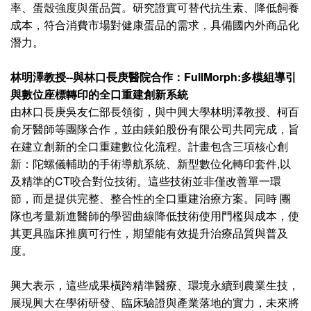
率、蛋殼強度與蛋品質。研究證實可替代抗生素、降低飼養
成本，符合消費市場對健康蛋品的需求，具備國內外商品化
潛力。
林明澤教授--與林口長庚醫院合作：FullMorph:多模組導引
與數位座標轉印的全口重建創新系統
由林口長庚吳友仁部長領銜，與中興大學林明澤教授、柯百
俞牙醫師等團隊合作，並由鎂鉑股份有限公司共同完成，旨
在建立創新的全口重建數位化流程。計畫包含三項核心創
新：陀螺儀輔助的手術導航系統、新型數位化轉印套件,以
及精準的CT咬合對位技術。這些技術並非僅改善單一環
節，而是提供完整、整合性的全口重建治療方案。同時 團
隊也考量新進醫師的學習曲線降低技術使用門檻與成本，使
其更具臨床推廣可行性，期望能有效提升治療品質與普及
度。
興大表示，這些成果橫跨精準醫療、環境永續到農業生技，
展現興大在學術研發、臨床驗證與產業落地的實力，未來將