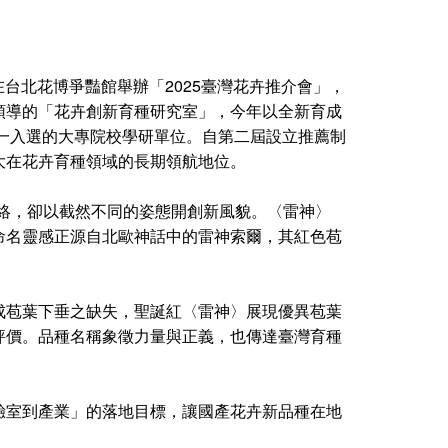
在台北花博爭豔館舉辦「2025臺灣花卉推介會」，
領導的「花卉創新育種研究室」，今年以全新育成
活動唯一入選的大專院校學研單位。自第二屆設立推薦制
大在花卉育種領域的長期領航地位。
絡，卻以截然不同的姿態開創新風貌。〈雷神〉
命名靈感正源自北歐神話中的雷神索爾，其紅色苞
成苞葉下垂之缺失，聖誕紅〈雷神〉展現優異苞葉
評價。品種名稱象徵力量與正義，也傳達臺灣育種
驗室到產業」的落地目標，讓國產花卉新品種在地