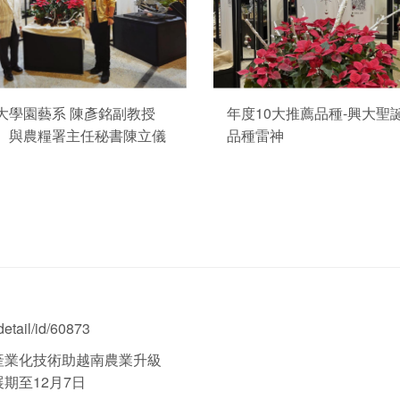
大學園藝系 陳彥銘副教授
年度10大推薦品種-興大聖
）與農糧署主任秘書陳立儀
品種雷神
etail/id/60873
產業化技術助越南農業升級
展期至12月7日