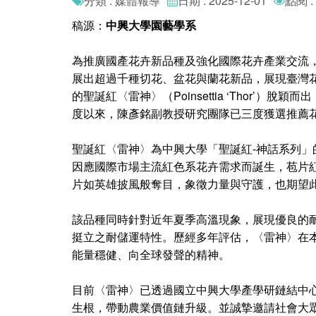
分類 : 媒體報導
日期 : 2025-12-01
點閱 :
稿源：
中興大學園藝學系
為推廣國產花卉新品種及強化國際花卉產業交流，行
展出超過千種切花、盆花與蘭花新品，展現臺灣
的聖誕紅〈雷神〉（Poinsettia ‘Tho
度以來，陳彥銘副教授研究團隊已三度獲選推薦
聖誕紅〈雷神〉為中興大學「聖誕紅-神話系列
因應國際市場主流紅色系花卉需求而誕生，苞片
片如英雄披風般奪目，象徵力量與守護，也期望
該品種同時針對近年夏季高溫現象，展現優良的
挺立之耐儲運特性。歷經多年評估，〈雷神〉在
能量穩健、向全球發聲的精神。
目前〈雷神〉已透過國立中興大學產學研鏈結中
生根，帶動農業價值鏈升級。並誠摯邀請社會大