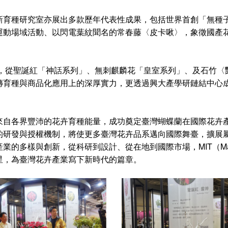
新育種研究室亦展出多款歷年代表性成果，包括世界首創「無種
運動場域活動、以閃電葉紋聞名的常春藤〈皮卡啾〉，象徵國產
會，從聖誕紅「神話系列」、無刺麒麟花「皇室系列」、及石竹
傳育種與商品化應用上的深厚實力，更透過興大產學研鏈結中心
。
來自各界豐沛的花卉育種能量，成功奠定臺灣蝴蝶蘭在國際花卉
的研發與授權機制，將使更多臺灣花卉品系邁向國際舞臺，擴展
多樣與創新，從科研到設計、從在地到國際市場，MIT（Made 
星，為臺灣花卉產業寫下新時代的篇章。