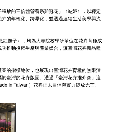
子釋放的三倍體營養系雞冠花」〈蛇姬〉，以穩定
花卉的年輕化、跨界化，並透過連結生活美學與流
〈艷紅撫子〉，均為大專院校學研單位在花卉育種成
成功推動授權生產與產業媒合，讓臺灣花卉新品種
產業的指標地位，也展現出臺灣花卉育種的無限潛
屬於臺灣的花卉版圖。透過「臺灣花卉推介會」這
In Taiwan）花卉正以自信與實力綻放光芒。