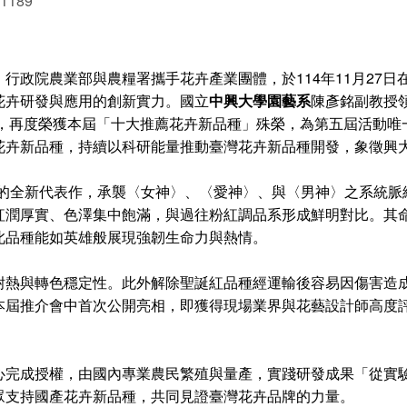
 1189
政院農業部與農糧署攜手花卉產業團體，於114年11月27日
花卉研發與應用的創新實力。國立
中興大學園藝系
陳彥銘副教授
r’）脫穎而出，再度榮獲本屆「十大推薦花卉新品種」殊榮，為第五屆
花卉新品種，持續以科研能量推動臺灣花卉新品種開發，象徵興
」的全新代表作，承襲〈女神〉、〈愛神〉、與〈男神〉之系統脈
紅潤厚實、色澤集中飽滿，與過往粉紅調品系形成鮮明對比。其
此品種能如英雄般展現強韌生命力與熱情。
耐熱與轉色穩定性。此外解除聖誕紅品種經運輸後容易因傷害造
本屆推介會中首次公開亮相，即獲得現場業界與花藝設計師高度
心完成授權，由國內專業農民繁殖與量產，實踐研發成果「從實
眾支持國產花卉新品種，共同見證臺灣花卉品牌的力量。