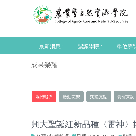
最新消息
認識學院
單位導
成果榮耀
媒體報導
活動花絮
榮耀亮點
貴賓來訪
興大聖誕紅新品種〈雷神〉