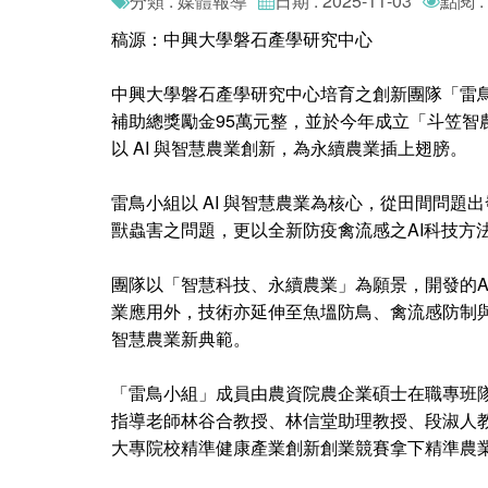
分類 : 媒體報導
日期 : 2025-11-03
點閱 :
稿源：中興大學磐石產學研究中心
中興大學磐石產學研究中心培育之創新團隊「雷鳥小
補助總獎勵金95萬元整，並於今年成立「斗笠
以 AI 與智慧農業創新，為永續農業插上翅膀。
雷鳥小組以 AI 與智慧農業為核心，從田間問
獸蟲害之問題，更以全新防疫禽流感之AI科技方
團隊以「智慧科技、永續農業」為願景，開發的
業應用外，技術亦延伸至魚塭防鳥、禽流感防制
智慧農業新典範。
「雷鳥小組」成員由農資院農企業碩士在職專班
指導老師林谷合教授、林信堂助理教授、段淑人教授
大專院校精準健康產業創新創業競賽拿下精準農