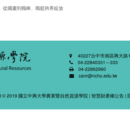
〉從國慶到職棒、職籃跨界綻放
40227台中市南區興大路1
04-22840331～333
04-22862960
canr@nchu.edu.tw
ight © 2019 國立中興大學農業暨自然資源學院 |
智慧財產權公告
|
2026-08-08 05:56:15