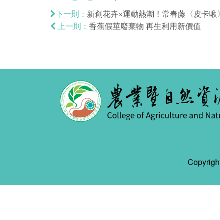
新創花卉×運動熱潮！常春藤〈皮卡啾
下一則：
香蕉假莖廢棄物 再生利用新價值
上一則：
Copyr