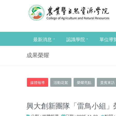
最新消息
認識學院
單位導
成果榮耀
媒體報導
活動花絮
榮耀亮點
貴賓來訪
興大創新團隊「雷鳥小組」榮獲