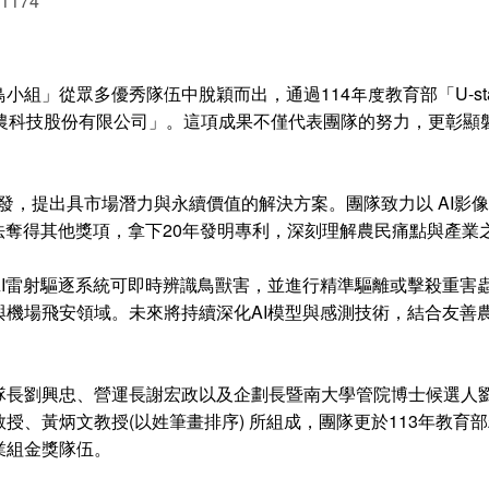
 1174
組」從眾多優秀隊伍中脫穎而出，通過114年度教育部「U-st
智農科技股份有限公司」。這項成果不僅代表團隊的努力，更彰顯
題出發，提出具市場潛力與永續價值的解決方案。團隊致力以 AI
法奪得其他獎項，拿下20年發明專利，深刻理解農民痛點與產業
AI雷射驅逐系統可即時辨識鳥獸害，並進行精準驅離或擊殺重害
與機場飛安領域。未來將持續深化AI模型與感測技術，結合友善
隊長劉興忠、營運長謝宏政以及企劃長暨南大學管院博士候選人
、黃炳文教授(以姓筆畫排序) 所組成，團隊更於113年教育部
業組金獎隊伍。