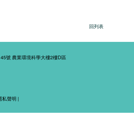
回列表
45號 農業環境科學大樓2樓D區
隱私聲明
|