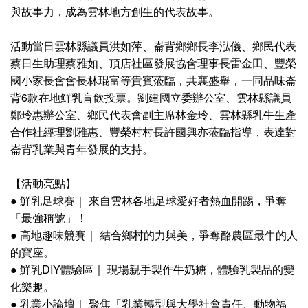
與故事力，成為雲林地方創生的代表故事。
活動當日雲林縣議員洪如萍、崙背鄉鄉長李泓儀、鄉民代表
蔡日生助理蔡雅如、頂店社區發展協會理事長雷金田、豐榮
國小家長會會長林琨富等貴賓蒞臨，共襄盛舉，一同品味崙
背6款在地鮮乳盲飲投票。劉建國立委辦公室、雲林縣議員
鄭玲惠辦公室、鄉民代表會副主席林金玲、雲林縣乳牛生產
合作社經理劉雅惠、豐榮村村長許國興亦蒞臨指導，表達對
崙背乳業與青年發展的支持。
【活動亮點】
● 鮮乳足球賽｜ 來自雲林各地足球愛好者熱血開踢，爭奪
「最強稱號」！
● 高地趣味競賽｜ 結合鄉村的力與美，爭奪酪農區最牛的人
的寶座。
● 鮮乳DIY體驗區｜ 現場親手製作牛奶糖，體驗乳製品的變
化樂趣。
● 乳業小論壇｜ 聚焦「乳業轉型與大學社會責任、動物福