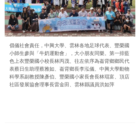
倡儀社會責任，中興大學、雲林各地足球代表、豐榮國
小師生參與「牛奶運動會」，大小朋友同樂。第一排藍
色上衣豐榮國小校長林丙茂、往左依序為崙背鄉鄉民代
表蔡日生助理蔡雅如、崙背鄉長李泓儀、中興大學動物
科學系副教授陳彥伯、豐榮國小家長會長林琨富、頂店
社區發展協會理事長雷金田、雲林縣議員洪如萍