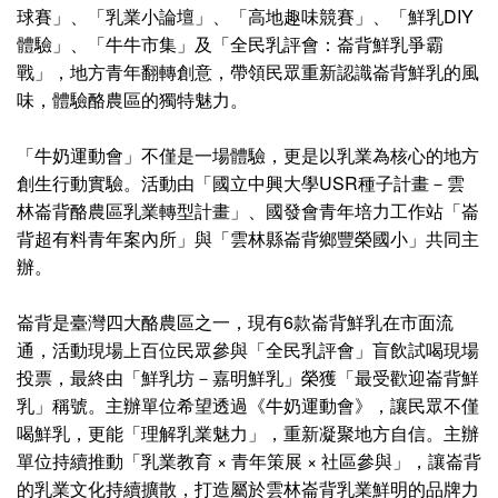
球賽」、「乳業小論壇」、「高地趣味競賽」、「鮮乳DIY
體驗」、「牛牛市集」及「全民乳評會：崙背鮮乳爭霸
戰」，地方青年翻轉創意，帶領民眾重新認識崙背鮮乳的風
味，體驗酪農區的獨特魅力。
「牛奶運動會」不僅是一場體驗，更是以乳業為核心的地方
創生行動實驗。活動由「國立中興大學USR種子計畫－雲
林崙背酪農區乳業轉型計畫」、國發會青年培力工作站「崙
背超有料青年案內所」與「雲林縣崙背鄉豐榮國小」共同主
辦。
崙背是臺灣四大酪農區之一，現有6款崙背鮮乳在市面流
通，活動現場上百位民眾參與「全民乳評會」盲飲試喝現場
投票，最終由「鮮乳坊－嘉明鮮乳」榮獲「最受歡迎崙背鮮
乳」稱號。主辦單位希望透過《牛奶運動會》，讓民眾不僅
喝鮮乳，更能「理解乳業魅力」，重新凝聚地方自信。主辦
單位持續推動「乳業教育 × 青年策展 × 社區參與」，讓崙背
的乳業文化持續擴散，打造屬於雲林崙背乳業鮮明的品牌力