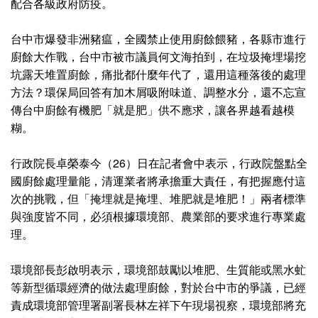
配合各級政府防疫。
台中市爆發非洲豬瘟，全國禁止使用廚餘餵豬，各縣市進行
廚餘大作戰，台中市被市議員何文海拍到，在垃圾掩埋場挖
坑露天堆置廚餘，痛批都什麼年代了，還用這種落後的處理
方法？環保局回答有加木屑吸附味道、調整水分，還不忘宣
傳台中廚餘有機肥「就是肥」供不應求，讓各界越看越模
糊。
行政院長卓榮泰今（26）日在記者會中表示，行政院盤點全
國廚餘處理量能，清運業者將承擔重大責任，有把握應付這
次的挑戰，但「掩埋就是掩埋、堆肥就是堆肥！」兩者標準
與強度皆不同，必須根據環境部、農業部的要求進行專業處
理。
環境部長彭啟明表示，環境部鼓勵以堆肥、生質能或黑水虻
等新型循環經濟的做法處理廚餘，對於台中市的爭議，已經
責成環境部管理署副署長林左祥下午現場視察，環境部將充