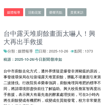
媒體報導
活動花絮
榮耀亮點
貴賓來訪
台中露天堆廚餘畫面太嚇人！興
大再出手救援
分類 : 媒體報導
日期 : 2025-10-26
點閱 : 1373
稿源：2025-10-26/今日新聞/顏幸如
台中市廚餘去化方式，遭外界懷疑是爆發非洲豬瘟的原凶，
事發後環保局在垃圾場露天堆置廚餘，髒亂不堪畫面引來第
二波撻伐。行政院長卓榮泰強調，廚餘掩埋與堆肥的標準不
同，將請環境部盡快前往了解協助。興大校長詹富智再度出
手救援，表示興大有最先進的酵素處理技術，可在3小時內
將生廚餘變成有機肥料，或變成生質能發電，校方非常樂意