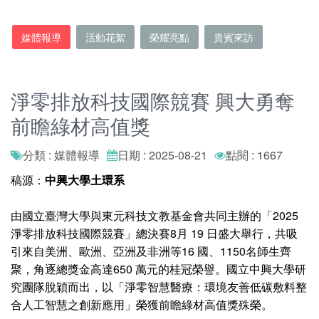
媒體報導
活動花絮
榮耀亮點
貴賓來訪
淨零排放科技國際競賽 興大勇奪
前瞻綠材高值獎
分類 : 媒體報導
日期 : 2025-08-21
點閱 : 1667
稿源：
中興大學土環系
由國立臺灣大學與東元科技文教基金會共同主辦的「2025
淨零排放科技國際競賽」總決賽8月 19 日盛大舉行，共吸
引來自美洲、歐洲、亞洲及非洲等16 國、1150名師生齊
聚，角逐總獎金高達650 萬元的桂冠榮譽。國立中興大學研
究團隊脫穎而出，以「淨零智慧醫療：環境友善低碳敷料整
合人工智慧之創新應用」榮獲前瞻綠材高值獎殊榮。