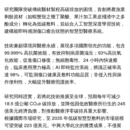
研究團隊突破傳統醫材製程高碳排放的困境，首創將農漁業
剩餘資材（如蝦蟹殼之幾丁聚醣、果汁加工果皮殘渣中之多
酚成分）轉化為低碳敷料，並結合人工智慧深度學習技術，
建構能即時感測傷口癒合狀態的智慧型醫療系統。
技術兼顧環境與醫療永續，展現多項國際領先的功能，包含
99.999% 高抗菌效能，有效抑制病原菌滋生；93%高抗氧
化效能，促進傷口修復；無細胞毒性、24 小時內快速癒
合，臨床應用潛力極高；AI 即時監控系統，辨識正確率高
達 98%，可監測傷口健康及敷料功能品質；非侵入性與操
作便利性，大幅提升醫療照護效率。
研究同時證實，若將此技術推廣至全球，預期每年可減少
18.5 億公噸 CO₂e 碳排放，並降低因低效醫療所衍生的 245
億美元經濟負擔，對推動醫療淨零碳排具重大影響。
根據國際市場研究，至 2035 年低碳智慧型敷料的市場規模
可望突破 223 億美元。中興大學此次的獲獎成果，不僅展