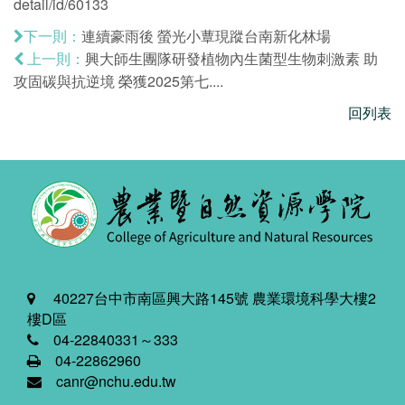
detail/id/60133
連續豪雨後 螢光小蕈現蹤台南新化林場
下一則：
興大師生團隊研發植物內生菌型生物刺激素 助
上一則：
攻固碳與抗逆境 榮獲2025第七....
回列表
40227台中市南區興大路145號 農業環境科學大樓2
樓D區
04-22840331～333
04-22862960
canr@nchu.edu.tw