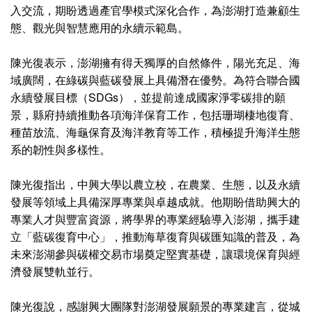
入交流，期盼透過產官學模式深化合作，為澎湖打造兼顧生
態、觀光與智慧應用的永續示範島。
陳光復表示，澎湖擁有得天獨厚的自然條件，陽光充足、海
域廣闊，在綠碳與藍碳發展上具備潛在優勢。為符合聯合國
永續發展目標（SDGs），並提前達成國家淨零碳排的願
景，縣府持續推動各項海洋保育工作，包括珊瑚棲地復育、
種苗放流、海龜保育及海洋教育等工作，積極提升海洋生態
系的韌性與多樣性。
陳光復指出，中興大學以農立校，在農業、生態，以及永續
發展等領域上具備深厚專業與卓越成就。他期盼借助興大的
專業人才與豐富資源，將學界的專業經驗導入澎湖，攜手建
立「藍碳復育中心」，推動海草復育與碳匯知識的普及，為
未來澎湖參與碳權交易市場奠定堅實基礎，讓環境保育與經
濟發展雙軌並行。
陳光復說，感謝興大團隊對澎湖發展願景的專業建言，從城