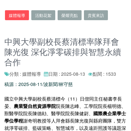
媒體報導
活動花絮
榮耀亮點
貴賓來訪
中興大學副校長蔡清標率隊拜會
陳光復 深化淨零碳排與智慧永續
合作
分類 : 媒體報導
日期 : 2025-08-13
點閱 : 1533
稿源：2025-08-11/波新聞/林守慈
國立中興大學副校長蔡清標今（11）日偕同主任秘書李長
晏、
農業暨自然資源學院
院長陳志峰、工學院院長楊明德、
獸醫學院院長陳德勛、醫學院院長陳健尉、
國際農企業學士
學位學程
謝奇明教授等人拜會縣長陳光復與縣府團隊，雙方
就淨零碳排、藍碳策略、智慧城市，以及遠距照護等議題深