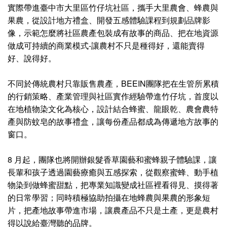
實際帶進臺中市大里區竹仔坑社區，攜手大里農會、蜂農與
果農，從設計地方禮盒、開發五感體驗課程到規劃品牌影
像，示範怎麼將社區農產包裝成有故事的商品、把在地資源
做成可持續的商業模式-讓農村不只是種得好，還能賣得
好、說得好。
不同於傳統農村只靠販售農產，BEEIN團隊把在生管所累積
的行銷策略、產業管理與社區實作經驗帶進竹仔坑，首度以
在地植物染文化為核心，設計結合蜂蜜、龍眼乾、農會農特
產與防蚊皂的故事禮盒，讓每份產品都成為傳遞地方故事的
窗口。
8 月起，團隊也將開辦銀髮香草園藝和蜜蜂親子體驗課，讓
長輩和孩子透過園藝療癒與五感探索，從觀察蜜蜂、動手植
物染到做蜂蜜甜點，把專業知識變成社區裡看得見、摸得著
的日常學習；同時積極協助拍攝在地蜂農與果農的形象短
片，把產地故事帶進市場，讓農產品不只是土產，更是農村
得以說給臺灣聽的品牌。