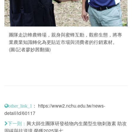
團隊走訪蜂農蜂場，親身與蜜蜂互動，觀察生態，將專
業農業知識轉化為更貼近市場與消費者的行銷素材。
(圖/記者廖妙茜翻攝)
：
https://www2.nchu.edu.tw/news-
other_link_1
detail/id/60117
興大師生團隊研發植物內生菌型生物刺激素 助攻
下一則：
固碳與抗逆境 榮獲2025第七....