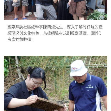
團隊拜訪社區總幹事陳四煌先生，深入了解竹仔坑的產
業現況與文化特色，為後續駐村規劃奠定基礎。(圖/記
者廖妙茜翻攝)