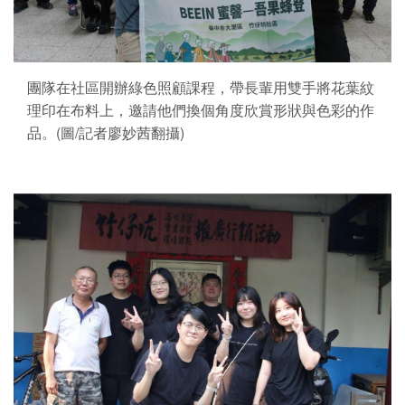
團隊在社區開辦綠色照顧課程，帶長輩用雙手將花葉紋
理印在布料上，邀請他們換個角度欣賞形狀與色彩的作
品。(圖/記者廖妙茜翻攝)