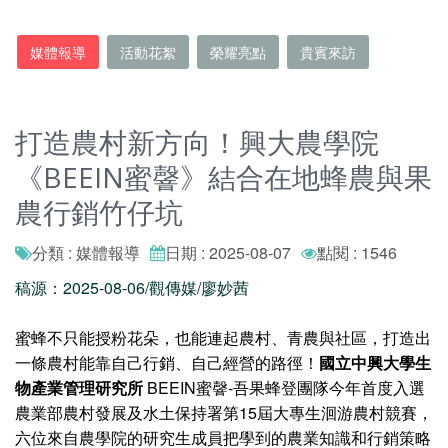
媒體報導
活動花絮
榮耀亮點
貴賓來訪
打造農村新方向！興大農學院
《BEEIN蜜韾》結合在地蜂農與果
農行銷竹仔坑
分類 : 媒體報導
日期 : 2025-08-07
點閱 : 1546
稿源：2025-08-06/觀傳媒/廖妙茜
蜜蜂不只能授粉花朵，也能連起農村、青農與社區，打造出
一條農村能靠自己行銷、自己經營的路徑！
國立中興大學生
物產業管理研究所
BEEIN蜜韾-吾果蜂登團隊今年首度入選
農業部農村發展及水土保持署第15屆大專生洄游農村競賽，
六位來自農學院的研究生成員把學到的農業知識和行銷策略