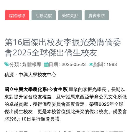
媒體報導
活動花絮
榮耀亮點
貴賓來訪
第16屆傑出校友李振光榮膺僑委
會2025全球傑出僑生校友
分類 : 媒體報導
日期 : 2025-05-23
點閱 : 1983
稿源：中興大學校友中心
國立中興大學農化系
(今
食生系
)畢業的李振光學長，長期以
來對提升留台校友權益，及守護馬來西亞華裔公民文化所做
的卓越貢獻，獲得僑務委員會高度肯定，榮獲2025年全球
傑出僑生校友，更是本校首位獲此殊榮的傑出校友。僑委會
將於6月10日舉行頒獎典禮。