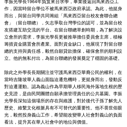
李振光學長1964年負笈來台求學，畢業後返回馬來西亞工
作，因當時留台學位不被馬來西亞政府承認。為此，他挺身
而出，與留台同學共同籌組「馬來西亞留台校友會聯合總
會」（留台聯總），矢志爭取台灣學位的認可，並為留台校
友搭建互助交流的平台。在留台聯總草創時期，為了解決設
立會所的需求，李振光學長更被推舉擔任委員會主席，積極
籌措資金購置會所產業。面對資金缺口，他展現了對留台聯
總的支持與責任感，毅然自願貸款擔保，確保會所的順利設
立。他的無私付出，為留台聯總的發展奠定了穩固的基礎。
除此之外學長長期關注並守護馬來西亞華裔公民的權利，在
當時吉隆坡華人義山面臨迫遷危機時，更挺身而出，發動反
對迫遷運動。認為義山作為早期華人移民海外落地生根的歷
史見證，是由民間團體自願承擔管理責任的公共墓園。李振
光學長深知這個場所的存在與維護，對於後代子孫了解先人
歷史、維繫文化根脈具有不可替代的重要性。他不畏世俗眼
光，毅然投身義山工作，希望能改變華人社會對義山的負面
看法，提升其在華人社會中的地位與價值。