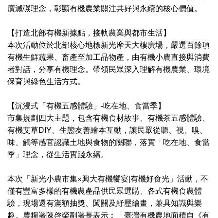
廣減碳理念，彰顯有機農業關注共好與永續的核心價值。
【打造北部有機新據點，接軌農業與都市生活】
本次活動位於北部核心地標新光摩天大樓廣場，嚴選百餘項
有機生鮮蔬果、畜產至加工品物產，由有機小農直接與消費
者對話，分享有機理念。帶領民眾深入理解有機農業、環境
保育與綠色生活方式。
【沉浸式「有機五感體驗」-吃在地、食當季】
市集規劃四大主題，包含有機食材故事、有機茶五感體驗、
有機艾草DIY、生態友善繪本互動，讓民眾從聽、視、嗅、
味、觸等感官認識土地與食物的關聯，落實「吃在地、食當
季」理念，從生活實踐永續。
本次「新光小農市集×興大有機饗宴|有機好食光」活動，不
僅有豐富多樣的有機農產品供民眾選購、各式有機食農體
驗，現場還有滿額抽獎、闖關及紓壓繪畫，兼具知識與樂
趣。農糧署陳啓榮副署長表示︰「臺灣有機農地面積自《有