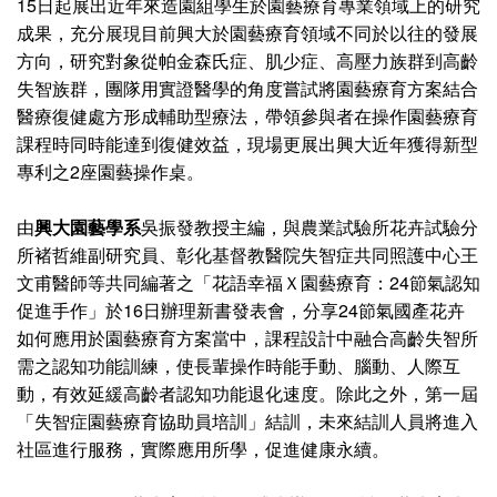
15日起展出近年來造園組學生於園藝療育專業領域上的研究
成果，充分展現目前興大於園藝療育領域不同於以往的發展
方向，研究對象從帕金森氏症、肌少症、高壓力族群到高齡
失智族群，團隊用實證醫學的角度嘗試將園藝療育方案結合
醫療復健處方形成輔助型療法，帶領參與者在操作園藝療育
課程時同時能達到復健效益，現場更展出興大近年獲得新型
專利之2座園藝操作桌。
由
興大園藝學系
吳振發教授主編，與農業試驗所花卉試驗分
所褚哲維副研究員、彰化基督教醫院失智症共同照護中心王
文甫醫師等共同編著之「花語幸福Ｘ園藝療育：24節氣認知
促進手作」於16日辦理新書發表會，分享24節氣國產花卉
如何應用於園藝療育方案當中，課程設計中融合高齡失智所
需之認知功能訓練，使長輩操作時能手動、腦動、人際互
動，有效延緩高齡者認知功能退化速度。除此之外，第一屆
「失智症園藝療育協助員培訓」結訓，未來結訓人員將進入
社區進行服務，實際應用所學，促進健康永續。