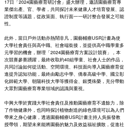
17日「2024園藝療育研討會」盛大辦理，邀請園藝療育專
業傑出產、官、學者，共同探討未來健康人才培育發展、認
證制度等議題，從政策面、執行面一一研討整合發展之可能
性。
此外，當日戶外活動亦熱鬧非凡，園藝輔療USR計畫為使
大學社會責任與高中職、社會端銜接，並提供高中職學童多
元學習的機會，辦理「2024園藝療育方案設計競賽」，本
次競賽參賽踴躍，最終收取約40組學童、社會人士的作品，
共同討論如何從活動、空間環境、科技面向導入園藝療育促
進提升認知功能，最終由勵志中學、僑泰高級中學、國立彰
化師範大學、朝陽科技大學等獲得金、銀獎殊榮，充分帶動
大眾對園藝療育專業領域的認識與重視。
中興大學於實踐大學社會責任及推動園藝療育不遺餘力，除
了作物健康外，也同時探討植物創造的綠色環境可以為人們
帶來之身心健康，透過園藝輔療USR計畫主持人吳振發教
授帶領，期望未來能將園藝的魅力及效益福祉擴散，促進社