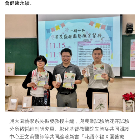
會健康永續。
興大園藝學系吳振發教授主編，與農業試驗所花卉試驗
分所褚哲維副研究員、彰化基督教醫院失智症共同照護
中心王文甫醫師等共同編著新書「花語幸福Ｘ園藝療