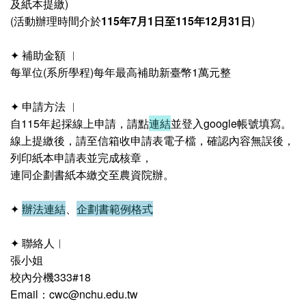
及紙本提繳)
(活動辦理時間介於
115年7月1日至115年12月31日
)
✦ 補助金額 ︱
每單位(系所學程)每年最高補助新臺幣1萬元整
✦ 申請方法 ︱
自115年起採線上申請，請點
連結
並登入google帳號填寫。
線上提繳後，請至信箱收申請表電子檔，確認內容無誤後，
列印紙本申請表並完成核章，
連同企劃書紙本繳交至農資院辦。
✦
辦法連結
、
企劃書範例格式
✦ 聯絡人︱
張小姐
校內分機333#18
Email：cwc@nchu.edu.tw