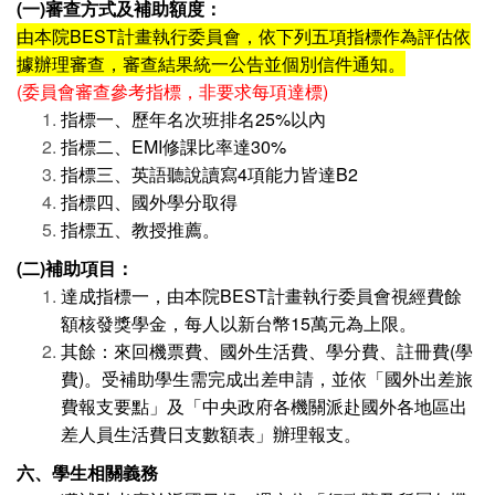
(一)審查方式及補助額度：
由本院BEST計畫執行委員會，依下列五項指標作為評估依
據辦理審查，審查結果統一公告並個別信件通知。
(委員會審查參考指標，非要求每項達標)
指標一、歷年名次班排名25%以內
指標二、EMI修課比率達30%
指標三、英語聽說讀寫4項能力皆達B2
指標四、國外學分取得
指標五、教授推薦。
(二)補助項目：
達成指標一，由本院BEST計畫執行委員會視經費餘
額核發獎學金，每人以新台幣15萬元為上限。
其餘：來回機票費、國外生活費、學分費、註冊費(學
費)。受補助學生需完成出差申請，並依「國外出差旅
費報支要點」及「中央政府各機關派赴國外各地區出
差人員生活費日支數額表」辦理報支。
六、學生相關義務