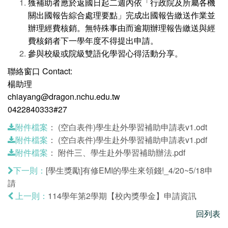
獲補助者應於返國日起二週內依「行政院及所屬各機
關出國報告綜合處理要點」完成出國報告繳送作業並
辦理經費核銷。無特殊事由而逾期辦理報告繳送與經
費核銷者下一學年度不得提出申請。
參與校級或院級雙語化學習心得活動分享。
聯絡窗口 Contact:
楊助理
chiayang@dragon.nchu.edu.tw
0422840333#27
：
(空白表件)學生赴外學習補助申請表v1.odt
附件檔案
：
(空白表件)學生赴外學習補助申請表v1.pdf
附件檔案
：
附件三、學生赴外學習補助辦法.pdf
附件檔案
[學生獎勵]有修EMI的學生來領錢!_4/20~5/18申
下一則：
請
114學年第2學期【校內獎學金】申請資訊
上一則：
回列表